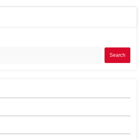
Search