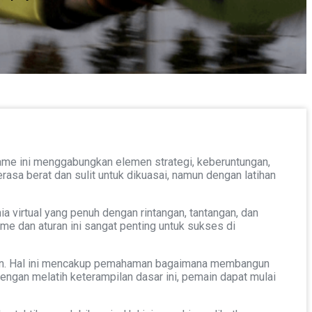
ame ini menggabungkan elemen strategi, keberuntungan,
sa berat dan sulit untuk dikuasai, namun dengan latihan
 virtual yang penuh dengan rintangan, tantangan, dan
 dan aturan ini sangat penting untuk sukses di
an. Hal ini mencakup pemahaman bagaimana membangun
gan melatih keterampilan dasar ini, pemain dapat mulai