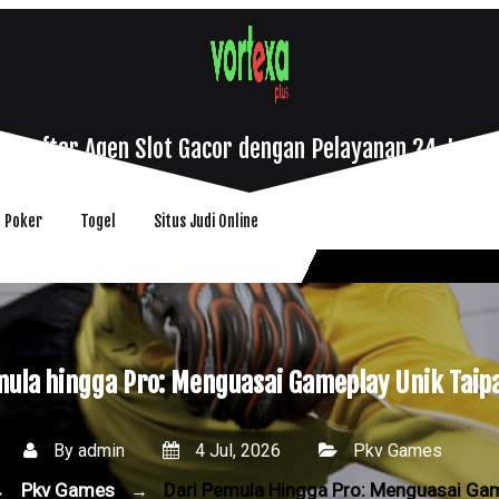
Daftar Agen Slot Gacor dengan Pelayanan 24 Jam
Poker
Togel
Situs Judi Online
mula hingga Pro: Menguasai Gameplay Unik Taip
By
admin
4 Jul, 2026
Pkv Games
Pkv Games
Dari Pemula Hingga Pro: Menguasai Gam
→
→