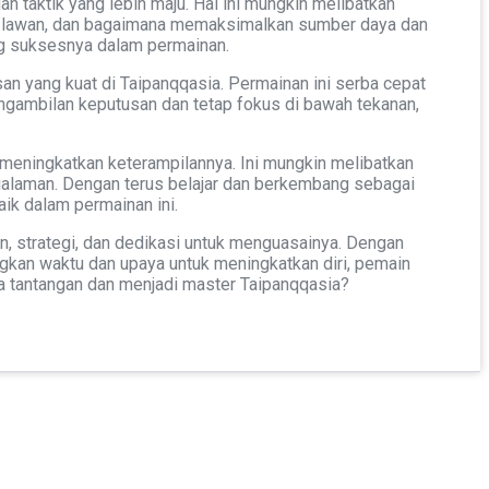
 taktik yang lebih maju. Hal ini mungkin melibatkan
an lawan, dan bagaimana memaksimalkan sumber daya dan
ng suksesnya dalam permainan.
 yang kuat di Taipanqqasia. Permainan ini serba cepat
ngambilan keputusan dan tetap fokus di bawah tekanan,
meningkatkan keterampilannya. Ini mungkin melibatkan
engalaman. Dengan terus belajar dan berkembang sebagai
ik dalam permainan ini.
 strategi, dan dedikasi untuk menguasainya. Dengan
an waktu dan upaya untuk meningkatkan diri, pemain
ma tantangan dan menjadi master Taipanqqasia?