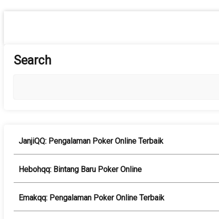
Search
JanjiQQ: Pengalaman Poker Online Terbaik
Hebohqq: Bintang Baru Poker Online
Emakqq: Pengalaman Poker Online Terbaik