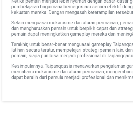
Ketika pemain menjadi lebih nyaman dengan dasar-dasar gam
pembelajaran bagaimana bernegosiasi secara efektif den
kekuatan mereka. Dengan mengasah keterampilan tersebut,
Selain menguasai mekanisme dan aturan permainan, pemain
dan mengharuskan pemain untuk berpikir cepat dan strateg
pemain dapat meningkatkan gameplay mereka dan meningka
Terakhir, untuk benar-benar menguasai gameplay Taipanqqa
latihan secara teratur, mempelajari strategi pemain lain,
pemain, siapa pun bisa menjadi profesional di Taipanqqas
Kesimpulannya, Taipanqqasia menawarkan pengalaman game
memahami mekanisme dan aturan permainan, mengembangkan
dapat beralih dari pemula menjadi profesional dan menikm
Post
navigation