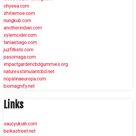
ohyeea.com
zhitiemoe.com
nungkub.com
anotherindian.com
xylemcider.com
taniaetiago.com
juzfitketo.com
pasomaga.com
impactgardencbdgummies.org
naturesstimulantcbd.net
nopalinaeuropa.com
biomagnify.net
Links
saucyukiah.com
beikastreet.net