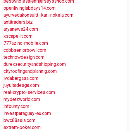
bestwholesalenfljerseysshop.com
openlivinglabdays14.com
ayurvedakonsultti-kari-nokela.com
antitraders.biz
aryanews24.com
xscape-it.com
777azino-mobile.com
cobbseniorbowl.com
technowdesign.com
durexsecurityandshipping.com
cityroofingandplannig.com
ivdabergasa.com
juyultadesga.com
real-crypto-services.com
mypetzworld.com
infounty.com
investparaguay-eu.com
bwc88asia.com
extrem-poker.com