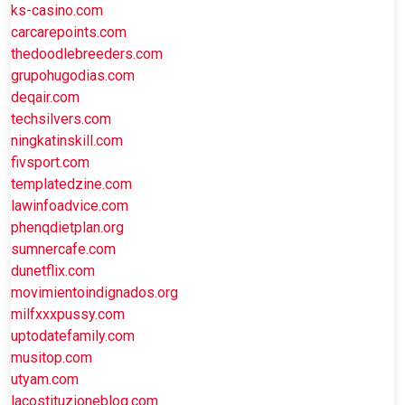
ks-casino.com
carcarepoints.com
thedoodlebreeders.com
grupohugodias.com
deqair.com
techsilvers.com
ningkatinskill.com
fivsport.com
templatedzine.com
lawinfoadvice.com
phenqdietplan.org
sumnercafe.com
dunetflix.com
movimientoindignados.org
milfxxxpussy.com
uptodatefamily.com
musitop.com
utyam.com
lacostituzioneblog.com