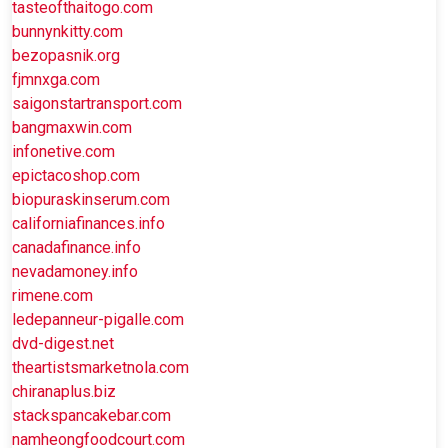
tasteofthaitogo.com
bunnynkitty.com
bezopasnik.org
fjmnxga.com
saigonstartransport.com
bangmaxwin.com
infonetive.com
epictacoshop.com
biopuraskinserum.com
californiafinances.info
canadafinance.info
nevadamoney.info
rimene.com
ledepanneur-pigalle.com
dvd-digest.net
theartistsmarketnola.com
chiranaplus.biz
stackspancakebar.com
namheongfoodcourt.com