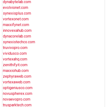
dynabytelab.com
evolvionet.com
synexisplus.com
vortexonet.com
maxxifynet.com
innovexahub.com
dynacorelab.com
synexistechco.com
truvivopro.com
vividusco.com
vortexahq.com
zenithifyit.com
maxxiohub.com
zephyraweb.com
vortexaweb.com
optigeniusco.com
novuspherex.com
novaevopro.com
trusparktech.com