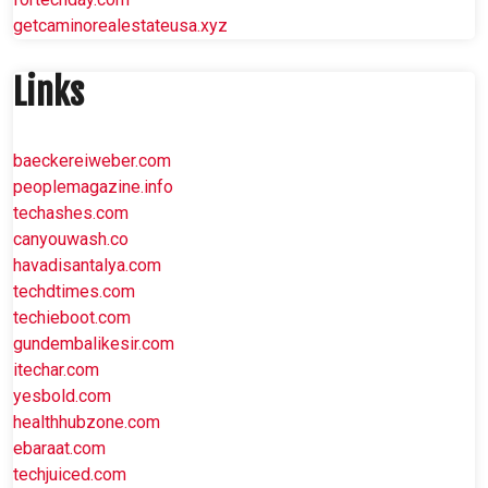
getcaminorealestateusa.xyz
Links
baeckereiweber.com
peoplemagazine.info
techashes.com
canyouwash.co
havadisantalya.com
techdtimes.com
techieboot.com
gundembalikesir.com
itechar.com
yesbold.com
healthhubzone.com
ebaraat.com
techjuiced.com