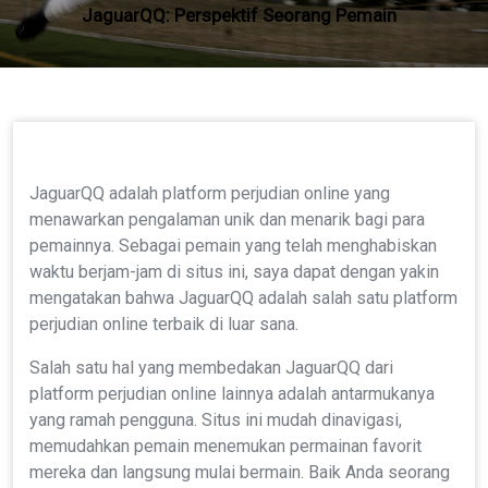
JaguarQQ: Perspektif Seorang Pemain
JaguarQQ adalah platform perjudian online yang
menawarkan pengalaman unik dan menarik bagi para
pemainnya. Sebagai pemain yang telah menghabiskan
waktu berjam-jam di situs ini, saya dapat dengan yakin
mengatakan bahwa JaguarQQ adalah salah satu platform
perjudian online terbaik di luar sana.
Salah satu hal yang membedakan JaguarQQ dari
platform perjudian online lainnya adalah antarmukanya
yang ramah pengguna. Situs ini mudah dinavigasi,
memudahkan pemain menemukan permainan favorit
mereka dan langsung mulai bermain. Baik Anda seorang