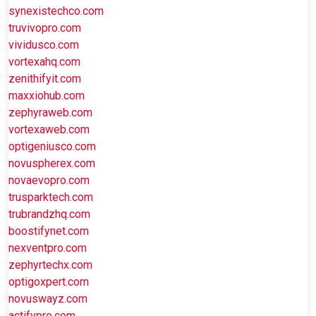
synexistechco.com
truvivopro.com
vividusco.com
vortexahq.com
zenithifyit.com
maxxiohub.com
zephyraweb.com
vortexaweb.com
optigeniusco.com
novuspherex.com
novaevopro.com
trusparktech.com
trubrandzhq.com
boostifynet.com
nexventpro.com
zephyrtechx.com
optigoxpert.com
novuswayz.com
actifypro.com