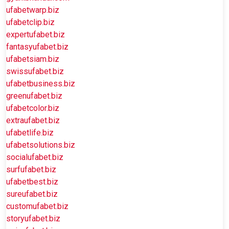
ufabetwarp.biz
ufabetclip.biz
expertufabet.biz
fantasyufabet.biz
ufabetsiam.biz
swissufabet.biz
ufabetbusiness.biz
greenufabet.biz
ufabetcolor.biz
extraufabet.biz
ufabetlife.biz
ufabetsolutions.biz
socialufabet.biz
surfufabet.biz
ufabetbest.biz
sureufabet.biz
customufabet.biz
storyufabet.biz