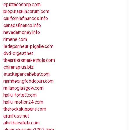
epictacoshop.com
biopuraskinserum.com
californiafinances.info
canadafinance.info
nevadamoney.info
rimene.com
ledepanneur-pigalle.com
dvd-digest.net
theartistsmarketnola.com
chiranaplus.biz
stackspancakebar.com
namheongfoodcourt.com
milanoglasgow.com
hallu-forte3.com
hallu-motion24.com
therockskippers.com
granfoss.net
allindiacafela.com
alpineskiracing2007.com