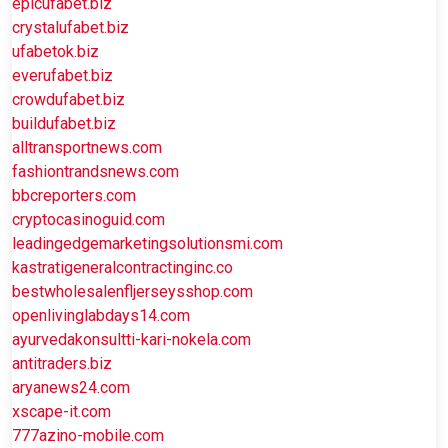
epicufabet.biz
crystalufabet.biz
ufabetok.biz
everufabet.biz
crowdufabet.biz
buildufabet.biz
alltransportnews.com
fashiontrandsnews.com
bbcreporters.com
cryptocasinoguid.com
leadingedgemarketingsolutionsmi.com
kastratigeneralcontractinginc.co
bestwholesalenfljerseysshop.com
openlivinglabdays14.com
ayurvedakonsultti-kari-nokela.com
antitraders.biz
aryanews24.com
xscape-it.com
777azino-mobile.com