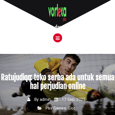
Skip
to
content
Daftar Agen Slot Gacor dengan Pelayanan 24 Jam
Ratujudiqq: toko serba ada untuk semua
hal perjudian online
By
admin
17 Sep, 2025
Pkv Games
,
Slot