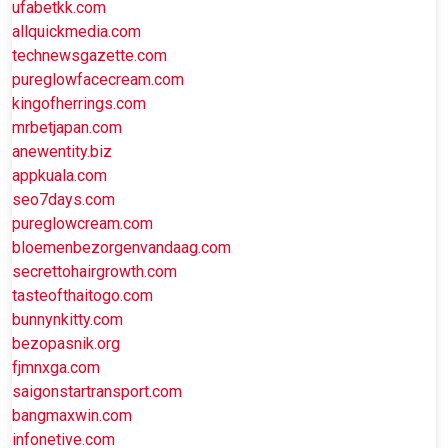
ufabetkk.com
allquickmedia.com
technewsgazette.com
pureglowfacecream.com
kingofherrings.com
mrbetjapan.com
anewentity.biz
appkuala.com
seo7days.com
pureglowcream.com
bloemenbezorgenvandaag.com
secrettohairgrowth.com
tasteofthaitogo.com
bunnynkitty.com
bezopasnik.org
fjmnxga.com
saigonstartransport.com
bangmaxwin.com
infonetive.com