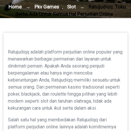
Home
Pkv Games
Slot
Ratujudiqq: Toko
→
,
→
Serba Ada Untuk Semua Hal Perjudian Online
Ratujudiqq adalah platform perjudian online populer yang
menawarkan berbagai permainan dan layanan untuk
dinikmati pemain. Apakah Anda seorang penjudi
berpengalaman atau hanya ingin mencoba
keberuntungan Anda, Ratujudiqq memiliki sesuatu untuk
semua orang. Dari permainan kasino tradisional seperti
poker, blackjack, dan roulette hingga pilihan yang lebih
modern seperti slot dan taruhan olahraga, tidak ada
kekurangan cara untuk ikut serta dalam aksi.
Salah satu hal yang membedakan Ratujudiqq dari
platform perjudian online lainnya adalah komitmennya