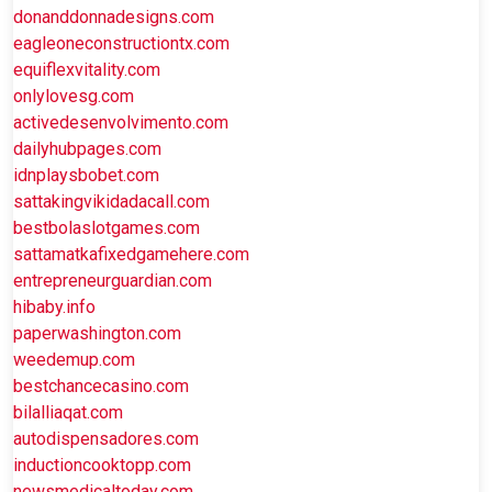
donanddonnadesigns.com
eagleoneconstructiontx.com
equiflexvitality.com
onlylovesg.com
activedesenvolvimento.com
dailyhubpages.com
idnplaysbobet.com
sattakingvikidadacall.com
bestbolaslotgames.com
sattamatkafixedgamehere.com
entrepreneurguardian.com
hibaby.info
paperwashington.com
weedemup.com
bestchancecasino.com
bilalliaqat.com
autodispensadores.com
inductioncooktopp.com
newsmedicaltoday.com