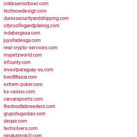
cobbseniorbowl.com
technowdesign.com
durexsecurityandshipping.com
cityroofingandplannig.com
ivdabergasa.com
juyultadesga.com
real-crypto-services.com
mypetzworld.com
infounty.com
investparaguay-eu.com
bwc88asia.com
extrem-poker.com
ks-casino.com
carcarepoints.com
thedoodlebreeders.com
grupohugodias.com
deqair.com
techsilvers.com
ningkatinskill.com