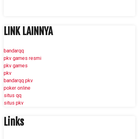
LINK LAINNYA
bandarqq
pkv games resmi
pkv games
pkv
bandarqq pkv
poker online
situs qq
situs pkv
Links