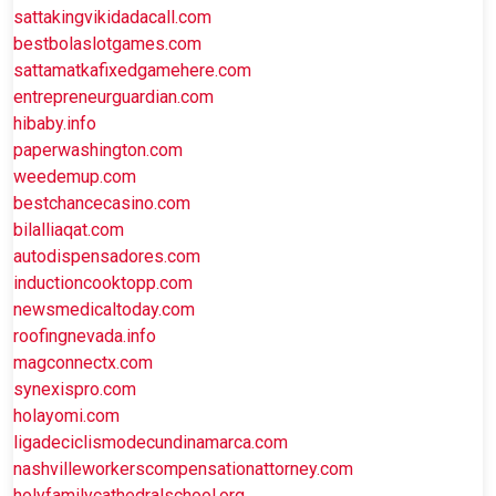
sattakingvikidadacall.com
bestbolaslotgames.com
sattamatkafixedgamehere.com
entrepreneurguardian.com
hibaby.info
paperwashington.com
weedemup.com
bestchancecasino.com
bilalliaqat.com
autodispensadores.com
inductioncooktopp.com
newsmedicaltoday.com
roofingnevada.info
magconnectx.com
synexispro.com
holayomi.com
ligadeciclismodecundinamarca.com
nashvilleworkerscompensationattorney.com
holyfamilycathedralschool.org