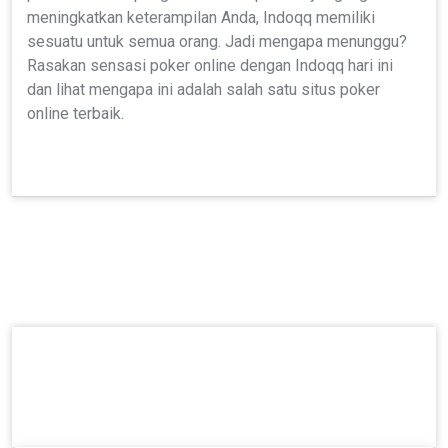
meningkatkan keterampilan Anda, Indoqq memiliki
sesuatu untuk semua orang. Jadi mengapa menunggu?
Rasakan sensasi poker online dengan Indoqq hari ini
dan lihat mengapa ini adalah salah satu situs poker
online terbaik.
Post
navigation