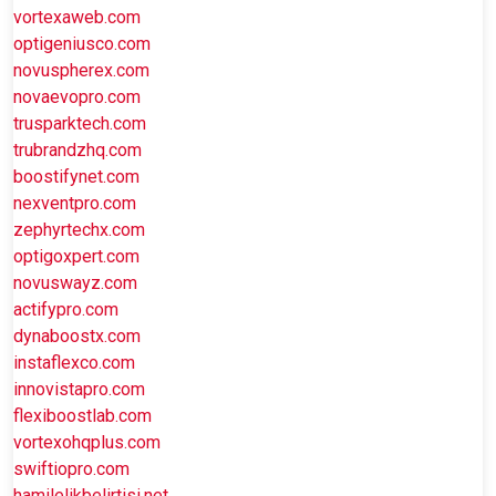
vortexaweb.com
optigeniusco.com
novuspherex.com
novaevopro.com
trusparktech.com
trubrandzhq.com
boostifynet.com
nexventpro.com
zephyrtechx.com
optigoxpert.com
novuswayz.com
actifypro.com
dynaboostx.com
instaflexco.com
innovistapro.com
flexiboostlab.com
vortexohqplus.com
swiftiopro.com
hamilelikbelirtisi.net