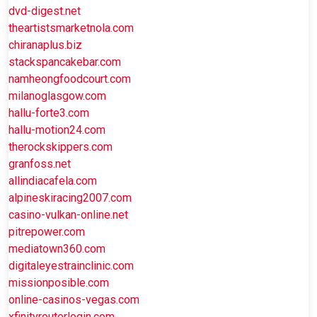
dvd-digest.net
theartistsmarketnola.com
chiranaplus.biz
stackspancakebar.com
namheongfoodcourt.com
milanoglasgow.com
hallu-forte3.com
hallu-motion24.com
therockskippers.com
granfoss.net
allindiacafela.com
alpineskiracing2007.com
casino-vulkan-online.net
pitrepower.com
mediatown360.com
digitaleyestrainclinic.com
missionposible.com
online-casinos-vegas.com
xfinityrouterlogin.com