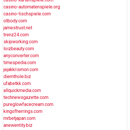
casino-automatenspiele.org
casino-tischspiele.com
otbody.com
jamestrust.net
trenz24.com
skipworking.com
loizbeauty.com
anyconverter.com
timespedia.com
jejakkrismon.com
diemthole.biz
ufabetkk.com
allquickmedia.com
technewsgazette.com
pureglowfacecream.com
kingofherrings.com
mrbetjapan.com
anewentity.biz