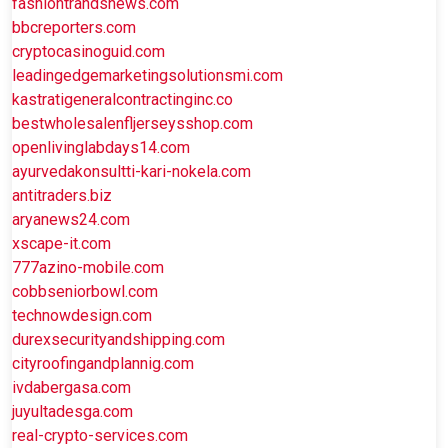
fashiontrandsnews.com
bbcreporters.com
cryptocasinoguid.com
leadingedgemarketingsolutionsmi.com
kastratigeneralcontractinginc.co
bestwholesalenfljerseysshop.com
openlivinglabdays14.com
ayurvedakonsultti-kari-nokela.com
antitraders.biz
aryanews24.com
xscape-it.com
777azino-mobile.com
cobbseniorbowl.com
technowdesign.com
durexsecurityandshipping.com
cityroofingandplannig.com
ivdabergasa.com
juyultadesga.com
real-crypto-services.com