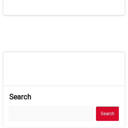
Post
navigation
Search
Search