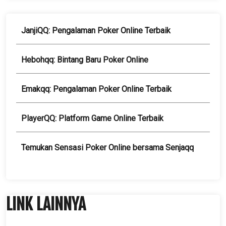
JanjiQQ: Pengalaman Poker Online Terbaik
Hebohqq: Bintang Baru Poker Online
Emakqq: Pengalaman Poker Online Terbaik
PlayerQQ: Platform Game Online Terbaik
Temukan Sensasi Poker Online bersama Senjaqq
LINK LAINNYA