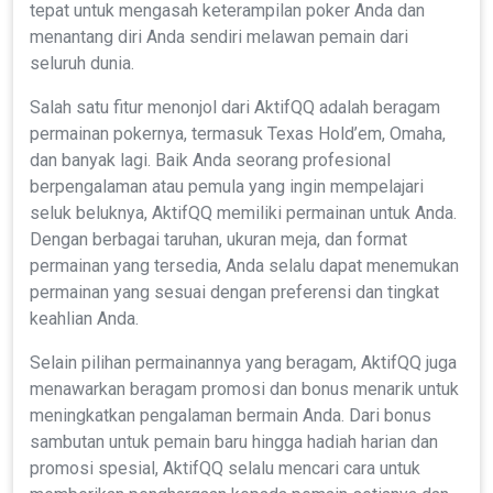
tepat untuk mengasah keterampilan poker Anda dan
menantang diri Anda sendiri melawan pemain dari
seluruh dunia.
Salah satu fitur menonjol dari AktifQQ adalah beragam
permainan pokernya, termasuk Texas Hold’em, Omaha,
dan banyak lagi. Baik Anda seorang profesional
berpengalaman atau pemula yang ingin mempelajari
seluk beluknya, AktifQQ memiliki permainan untuk Anda.
Dengan berbagai taruhan, ukuran meja, dan format
permainan yang tersedia, Anda selalu dapat menemukan
permainan yang sesuai dengan preferensi dan tingkat
keahlian Anda.
Selain pilihan permainannya yang beragam, AktifQQ juga
menawarkan beragam promosi dan bonus menarik untuk
meningkatkan pengalaman bermain Anda. Dari bonus
sambutan untuk pemain baru hingga hadiah harian dan
promosi spesial, AktifQQ selalu mencari cara untuk