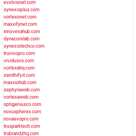
evolvionet.com
synexisplus.com
vortexonet.com
maxxifynet.com
innovexahub.com
dynacorelab.com
synexistechco.com
truvivopro.com
vividusco.com
vortexahq.com
zenithifyit.com
maxxiohub.com
zephyraweb.com
vortexaweb.com
optigeniusco.com
novuspherex.com
novaevopro.com
trusparktech.com
trubrandzhq.com