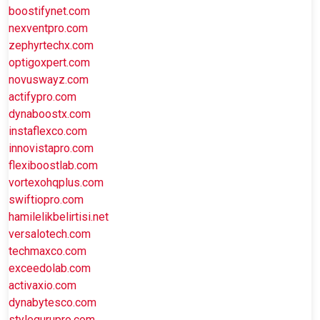
boostifynet.com
nexventpro.com
zephyrtechx.com
optigoxpert.com
novuswayz.com
actifypro.com
dynaboostx.com
instaflexco.com
innovistapro.com
flexiboostlab.com
vortexohqplus.com
swiftiopro.com
hamilelikbelirtisi.net
versalotech.com
techmaxco.com
exceedolab.com
activaxio.com
dynabytesco.com
stylegurupro.com