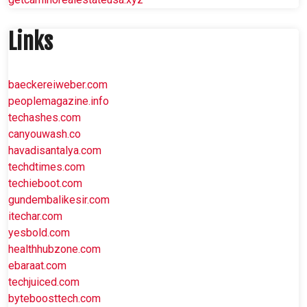
Links
baeckereiweber.com
peoplemagazine.info
techashes.com
canyouwash.co
havadisantalya.com
techdtimes.com
techieboot.com
gundembalikesir.com
itechar.com
yesbold.com
healthhubzone.com
ebaraat.com
techjuiced.com
byteboosttech.com