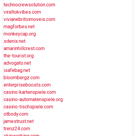
technocrewsolution.com
viraltokvibes.com
vivianebritoimoveis.com
magforbes.net
monkeycap.org
sdenix.net
amarinhillcrest.com
the-tourist.org
advogato.net
isafebag.net
bloombergz.com
enterpriseboosts.com
casino-kartenspiele.com
casino-automatenspiele.org
casino-tischspiele.com
otbody.com
jamestrust.net
trenz24.com
skipworking.com