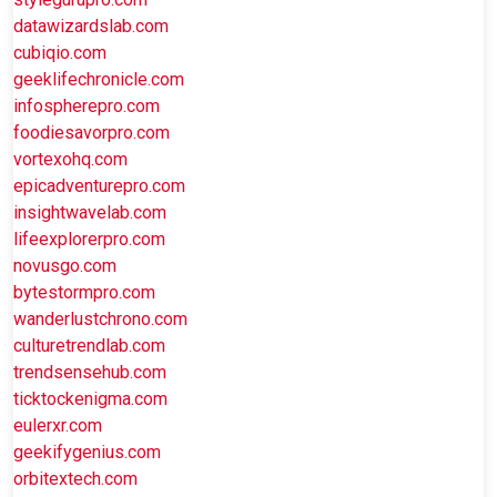
datawizardslab.com
cubiqio.com
geeklifechronicle.com
infospherepro.com
foodiesavorpro.com
vortexohq.com
epicadventurepro.com
insightwavelab.com
lifeexplorerpro.com
novusgo.com
bytestormpro.com
wanderlustchrono.com
culturetrendlab.com
trendsensehub.com
ticktockenigma.com
eulerxr.com
geekifygenius.com
orbitextech.com