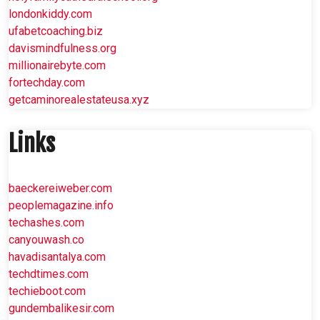
londonkiddy.com
ufabetcoaching.biz
davismindfulness.org
millionairebyte.com
fortechday.com
getcaminorealestateusa.xyz
Links
baeckereiweber.com
peoplemagazine.info
techashes.com
canyouwash.co
havadisantalya.com
techdtimes.com
techieboot.com
gundembalikesir.com