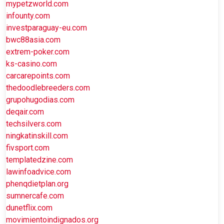
mypetzworld.com
infounty.com
investparaguay-eu.com
bwc88asia.com
extrem-poker.com
ks-casino.com
carcarepoints.com
thedoodlebreeders.com
grupohugodias.com
deqair.com
techsilvers.com
ningkatinskill.com
fivsport.com
templatedzine.com
lawinfoadvice.com
phenqdietplan.org
sumnercafe.com
dunetflix.com
movimientoindignados.org