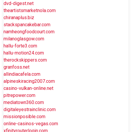
dvd-digest.net
theartistsmarketnola.com
chiranaplus.biz
stackspancakebar.com
namheongfoodcourt.com
milanoglasgow.com
hallu-forte3.com
hallu-motion24.com
therockskippers.com
granfoss.net
allindiacafela.com
alpineskiracing2007.com
casino-vulkan-online.net
pitrepower.com
mediatown360.com
digitaleyestrainclinic.com
missionposible.com
online-casinos-vegas.com
xfinityrouterlogin.com