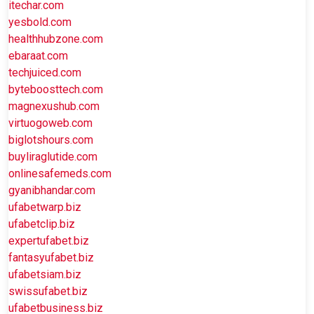
itechar.com
yesbold.com
healthhubzone.com
ebaraat.com
techjuiced.com
byteboosttech.com
magnexushub.com
virtuogoweb.com
biglotshours.com
buyliraglutide.com
onlinesafemeds.com
gyanibhandar.com
ufabetwarp.biz
ufabetclip.biz
expertufabet.biz
fantasyufabet.biz
ufabetsiam.biz
swissufabet.biz
ufabetbusiness.biz