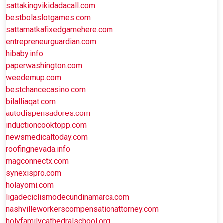
sattakingvikidadacall.com
bestbolaslotgames.com
sattamatkafixedgamehere.com
entrepreneurguardian.com
hibaby.info
paperwashington.com
weedemup.com
bestchancecasino.com
bilalliaqat.com
autodispensadores.com
inductioncooktopp.com
newsmedicaltoday.com
roofingnevada.info
magconnectx.com
synexispro.com
holayomi.com
ligadeciclismodecundinamarca.com
nashvilleworkerscompensationattorney.com
holyfamilycathedralschool.org