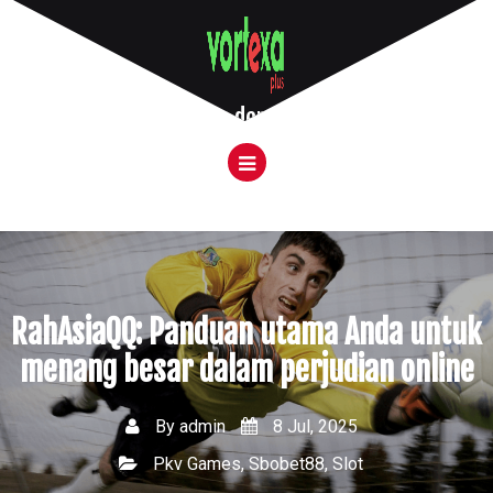
Skip
to
content
Daftar Agen Slot Gacor dengan Pelayanan 24 Jam
RahAsiaQQ: Panduan utama Anda untuk
menang besar dalam perjudian online
By
admin
8 Jul, 2025
Pkv Games
,
Sbobet88
,
Slot