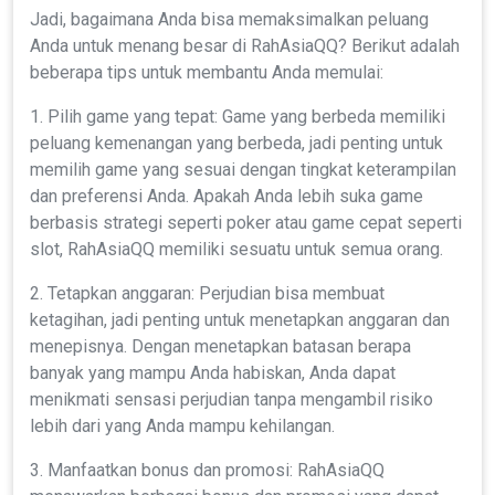
Jadi, bagaimana Anda bisa memaksimalkan peluang
Anda untuk menang besar di RahAsiaQQ? Berikut adalah
beberapa tips untuk membantu Anda memulai:
1. Pilih game yang tepat: Game yang berbeda memiliki
peluang kemenangan yang berbeda, jadi penting untuk
memilih game yang sesuai dengan tingkat keterampilan
dan preferensi Anda. Apakah Anda lebih suka game
berbasis strategi seperti poker atau game cepat seperti
slot, RahAsiaQQ memiliki sesuatu untuk semua orang.
2. Tetapkan anggaran: Perjudian bisa membuat
ketagihan, jadi penting untuk menetapkan anggaran dan
menepisnya. Dengan menetapkan batasan berapa
banyak yang mampu Anda habiskan, Anda dapat
menikmati sensasi perjudian tanpa mengambil risiko
lebih dari yang Anda mampu kehilangan.
3. Manfaatkan bonus dan promosi: RahAsiaQQ