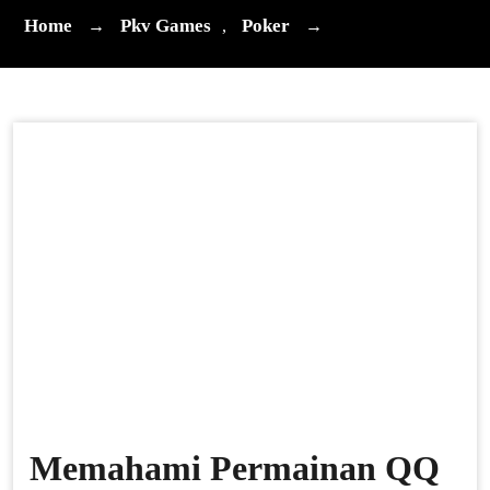
Home
Pkv Games
Poker
Pragmatic Play –
→
,
→
QQ Online: Rahasia Menang Di Situs QQ Terbaik 2025
Memahami Permainan QQ