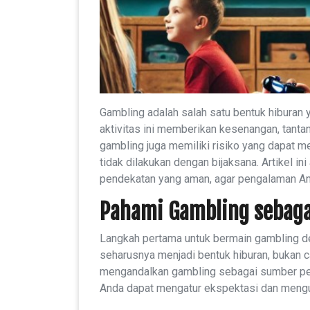
Gambling adalah salah satu bentuk hiburan y
aktivitas ini memberikan kesenangan, tant
gambling juga memiliki risiko yang dapat m
tidak dilakukan dengan bijaksana. Artikel 
pendekatan yang aman, agar pengalaman An
Pahami Gambling sebaga
Langkah pertama untuk bermain gambling d
seharusnya menjadi bentuk hiburan, bukan 
mengandalkan gambling sebagai sumber pe
Anda dapat mengatur ekspektasi dan mengu