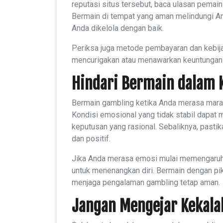
reputasi situs tersebut, baca ulasan pemain 
Bermain di tempat yang aman melindungi A
Anda dikelola dengan baik.
Periksa juga metode pembayaran dan kebijak
mencurigakan atau menawarkan keuntungan y
Hindari Bermain dalam K
Bermain gambling ketika Anda merasa marah,
Kondisi emosional yang tidak stabil dapa
keputusan yang rasional. Sebaliknya, pasti
dan positif.
Jika Anda merasa emosi mulai memengaruhi
untuk menenangkan diri. Bermain dengan piki
menjaga pengalaman gambling tetap aman.
Jangan Mengejar Kekala