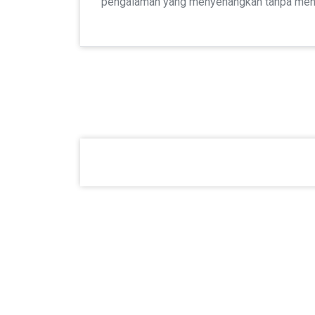
pengalaman yang menyenangkan tanpa meng
Post
navigation