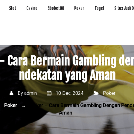
Slot
Casino
Sbobet88
Poker
Togel
Situs Judi 
– Cara Bermain Gambling de
ndekatan yang Aman
By
admin
10 Dec, 2024
Poker
Poker
Poker – Cara Bermain Gambling Dengan Pend
→
→
Aman