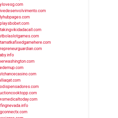
lylovesg.com
tivedesenvolvimento.com
ilyhubpages.com
nplaysbobet.com
takingvikidadacall.com
stbolaslotgames.com
ttamatkafixedgamehere.com
trepreneurguardian.com
aby.info
perwashington.com
edemup.com
stchancecasino.com
alliaqat.com
todispensadores.com
ductioncooktopp.com
wsmedicaltoday.com
fingnevada.info
gconnectx.com