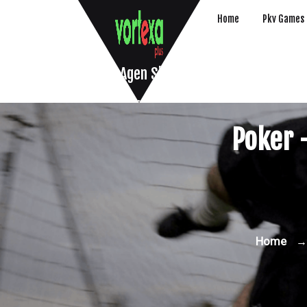
Skip
Home
Pkv Games
to
content
Daftar Agen Slot
Gacor dengan
Poker 
Pelayanan 24 Jam
Home