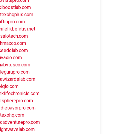
novistapro.com
exiboostlab.com
rtexohqplus.com
iftiopro.com
ilelikbelirtisi.net
rsalotech.com
chmaxco.com
ceedolab.com
ivaxio.com
nabytesco.com
ylegurupro.com
tawizardslab.com
biqio.com
klifechronicle.com
fospherepro.com
odiesavorpro.com
rtexohq.com
icadventurepro.com
sightwavelab.com