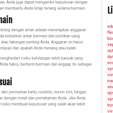
nan, Anda juga dapat mengambil keputusan dengan
L
 akan membantu Anda tetap tenang selama bermain.
main
ed
ambling dengan aman adalah menetapkan anggaran
fl
da keluarkan untuk bermain dan pastikan uang
bo
 atau tabungan penting Anda. Anggaran ini harus
ze
erlepas dari apakah Anda menang atau kalah.
op
dy
nghindari risiko kehilangan lebih banyak uang
ev
Anda habis, berhenti bermain dan anggap itu sebagai
sy
vo
suai
ma
in
dari permainan kartu, roulette, mesin slot, hingga
dy
suai dengan minat dan pemahaman Anda. Jika Anda
sy
 risiko membuat keputusan yang salah akan lebih
tr
vi