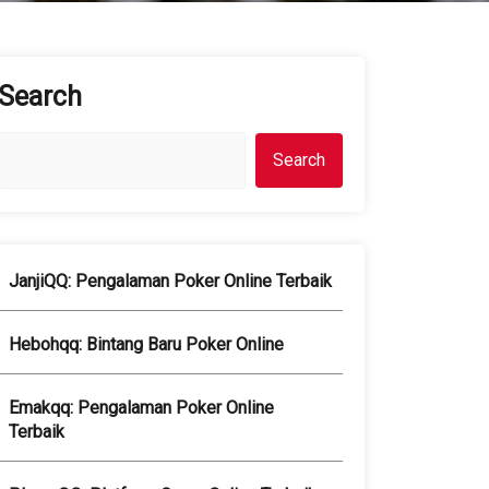
Search
Search
JanjiQQ: Pengalaman Poker Online Terbaik
Hebohqq: Bintang Baru Poker Online
Emakqq: Pengalaman Poker Online
Terbaik