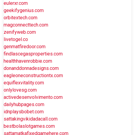
eulerxr.com
geekifygenius.com
orbitextech.com
magconnecttech.com
zenifyweb.com
livetogel.co
genmatfiredoor.com
findlascegasproperties.com
healthhavenrobbie.com
donanddonnadesigns.com
eagleoneconstructiontx.com
equiflexvitality.com
onlylovesg.com
activedesenvolvimento.com
dailyhubpages.com
idnplaysbobet.com
sattakingvikidadacall.com
bestbolaslotgames.com
sattamatkafixedgamehere.com