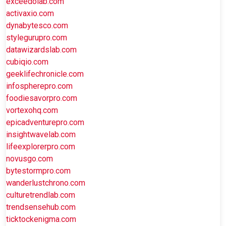
exceedolab.com
activaxio.com
dynabytesco.com
stylegurupro.com
datawizardslab.com
cubiqio.com
geeklifechronicle.com
infospherepro.com
foodiesavorpro.com
vortexohq.com
epicadventurepro.com
insightwavelab.com
lifeexplorerpro.com
novusgo.com
bytestormpro.com
wanderlustchrono.com
culturetrendlab.com
trendsensehub.com
ticktockenigma.com