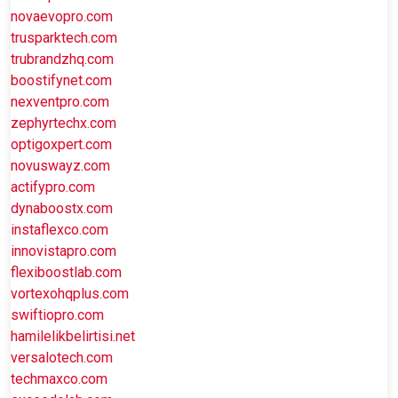
novaevopro.com
trusparktech.com
trubrandzhq.com
boostifynet.com
nexventpro.com
zephyrtechx.com
optigoxpert.com
novuswayz.com
actifypro.com
dynaboostx.com
instaflexco.com
innovistapro.com
flexiboostlab.com
vortexohqplus.com
swiftiopro.com
hamilelikbelirtisi.net
versalotech.com
techmaxco.com