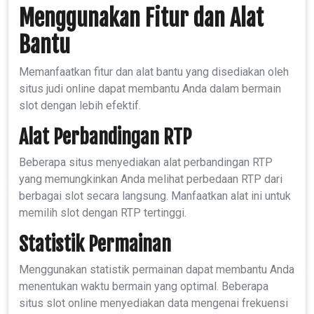
Menggunakan Fitur dan Alat
Bantu
Memanfaatkan fitur dan alat bantu yang disediakan oleh
situs judi online dapat membantu Anda dalam bermain
slot dengan lebih efektif.
Alat Perbandingan RTP
Beberapa situs menyediakan alat perbandingan RTP
yang memungkinkan Anda melihat perbedaan RTP dari
berbagai slot secara langsung. Manfaatkan alat ini untuk
memilih slot dengan RTP tertinggi.
Statistik Permainan
Menggunakan statistik permainan dapat membantu Anda
menentukan waktu bermain yang optimal. Beberapa
situs slot online menyediakan data mengenai frekuensi