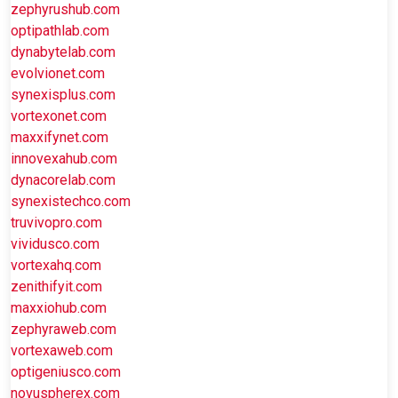
zephyrushub.com
optipathlab.com
dynabytelab.com
evolvionet.com
synexisplus.com
vortexonet.com
maxxifynet.com
innovexahub.com
dynacorelab.com
synexistechco.com
truvivopro.com
vividusco.com
vortexahq.com
zenithifyit.com
maxxiohub.com
zephyraweb.com
vortexaweb.com
optigeniusco.com
novuspherex.com