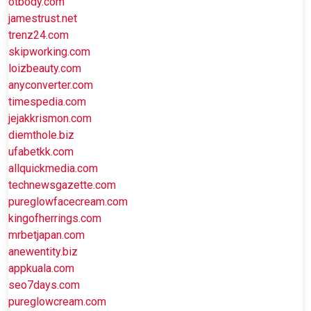
otbody.com
jamestrust.net
trenz24.com
skipworking.com
loizbeauty.com
anyconverter.com
timespedia.com
jejakkrismon.com
diemthole.biz
ufabetkk.com
allquickmedia.com
technewsgazette.com
pureglowfacecream.com
kingofherrings.com
mrbetjapan.com
anewentity.biz
appkuala.com
seo7days.com
pureglowcream.com