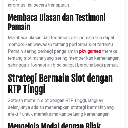
informasi ini secara transparan.
Membaca Ulasan dan Testimoni
Pemain
Membaca ulasan dan testimoni dari pemain lain dapat
memberikan wawasan tentang performa slot tertentu.
Pemain sering berbagi pengalaman
pkv games
mereka
tentang slot mana yang sering memberikan kemenangan,
sehingga informasi ini bisa sangat berguna bagi pemula.
Strategi Bermain Slot dengan
RTP Tinggi
Setelah memilih slot dengan RTP tinggi, langkah
selanjutnya adalah menerapkan strategi bermain yang
efektif untuk memaksimalkan peluang kemenangan.
Mengelola Modal dengan Bijak