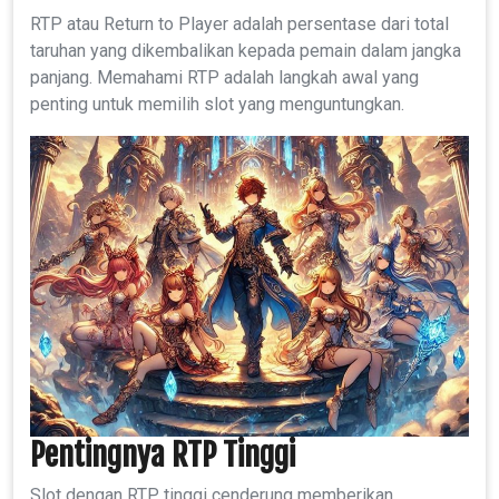
RTP atau Return to Player adalah persentase dari total
taruhan yang dikembalikan kepada pemain dalam jangka
panjang. Memahami RTP adalah langkah awal yang
penting untuk memilih slot yang menguntungkan.
Pentingnya RTP Tinggi
Slot dengan RTP tinggi cenderung memberikan