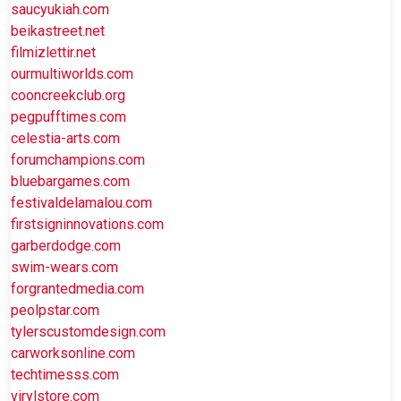
saucyukiah.com
beikastreet.net
filmizlettir.net
ourmultiworlds.com
cooncreekclub.org
pegpufftimes.com
celestia-arts.com
forumchampions.com
bluebargames.com
festivaldelamalou.com
firstsigninnovations.com
garberdodge.com
swim-wears.com
forgrantedmedia.com
peolpstar.com
tylerscustomdesign.com
carworksonline.com
techtimesss.com
virylstore.com