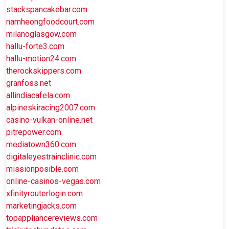
stackspancakebar.com
namheongfoodcourt.com
milanoglasgow.com
hallu-forte3.com
hallu-motion24.com
therockskippers.com
granfoss.net
allindiacafela.com
alpineskiracing2007.com
casino-vulkan-online.net
pitrepower.com
mediatown360.com
digitaleyestrainclinic.com
missionposible.com
online-casinos-vegas.com
xfinityrouterlogin.com
marketingjacks.com
topappliancereviews.com