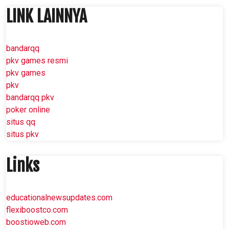
LINK LAINNYA
bandarqq
pkv games resmi
pkv games
pkv
bandarqq pkv
poker online
situs qq
situs pkv
Links
educationalnewsupdates.com
flexiboostco.com
boostioweb.com