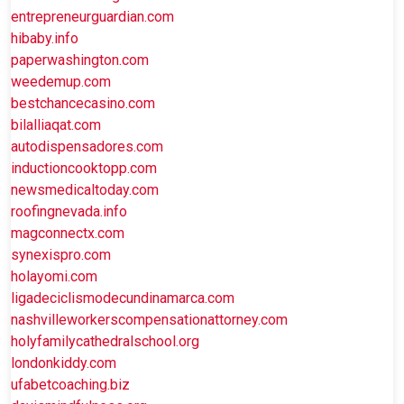
entrepreneurguardian.com
hibaby.info
paperwashington.com
weedemup.com
bestchancecasino.com
bilalliaqat.com
autodispensadores.com
inductioncooktopp.com
newsmedicaltoday.com
roofingnevada.info
magconnectx.com
synexispro.com
holayomi.com
ligadeciclismodecundinamarca.com
nashvilleworkerscompensationattorney.com
holyfamilycathedralschool.org
londonkiddy.com
ufabetcoaching.biz