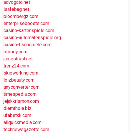
advogato.net
isafebag.net
bloombergz.com
enterpriseboosts.com
casino-kartenspiele.com
casino-automatenspiele.org
casino-tischspiele.com
otbody.com
jamestrust.net
trenz24.com
skipworking.com
loizbeauty.com
anyconverter.com
timespedia.com
jejakkrismon.com
diemthole.biz
ufabetkk.com
allquickmedia.com
technewsgazette.com