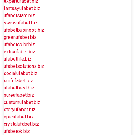
expertufabet.biz
fantasyufabet.biz
ufabetsiam.biz
swissufabet.biz
ufabetbusiness.biz
greenufabet.biz
ufabetcolor.biz
extraufabet.biz
ufabetlife.biz
ufabetsolutions.biz
socialufabet.biz
surfufabet.biz
ufabetbest.biz
sureufabet.biz
customufabet.biz
storyufabet.biz
epicufabet.biz
crystalufabet.biz
ufabetok.biz