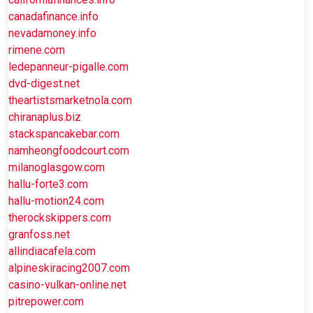
canadafinance.info
nevadamoney.info
rimene.com
ledepanneur-pigalle.com
dvd-digest.net
theartistsmarketnola.com
chiranaplus.biz
stackspancakebar.com
namheongfoodcourt.com
milanoglasgow.com
hallu-forte3.com
hallu-motion24.com
therockskippers.com
granfoss.net
allindiacafela.com
alpineskiracing2007.com
casino-vulkan-online.net
pitrepower.com