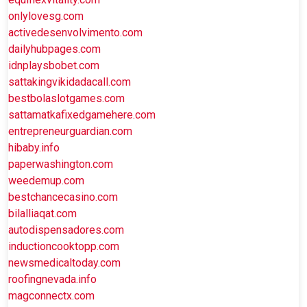
onlylovesg.com
activedesenvolvimento.com
dailyhubpages.com
idnplaysbobet.com
sattakingvikidadacall.com
bestbolaslotgames.com
sattamatkafixedgamehere.com
entrepreneurguardian.com
hibaby.info
paperwashington.com
weedemup.com
bestchancecasino.com
bilalliaqat.com
autodispensadores.com
inductioncooktopp.com
newsmedicaltoday.com
roofingnevada.info
magconnectx.com