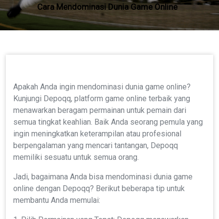
Cara Mendominasi Dunia Game Online
Apakah Anda ingin mendominasi dunia game online?
Kunjungi Depoqq, platform game online terbaik yang
menawarkan beragam permainan untuk pemain dari
semua tingkat keahlian. Baik Anda seorang pemula yang
ingin meningkatkan keterampilan atau profesional
berpengalaman yang mencari tantangan, Depoqq
memiliki sesuatu untuk semua orang.
Jadi, bagaimana Anda bisa mendominasi dunia game
online dengan Depoqq? Berikut beberapa tip untuk
membantu Anda memulai: