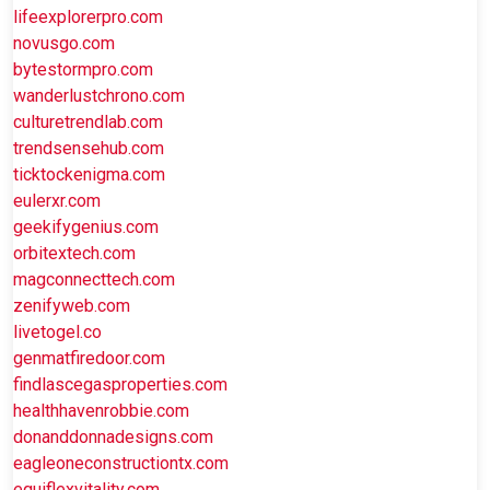
lifeexplorerpro.com
novusgo.com
bytestormpro.com
wanderlustchrono.com
culturetrendlab.com
trendsensehub.com
ticktockenigma.com
eulerxr.com
geekifygenius.com
orbitextech.com
magconnecttech.com
zenifyweb.com
livetogel.co
genmatfiredoor.com
findlascegasproperties.com
healthhavenrobbie.com
donanddonnadesigns.com
eagleoneconstructiontx.com
equiflexvitality.com