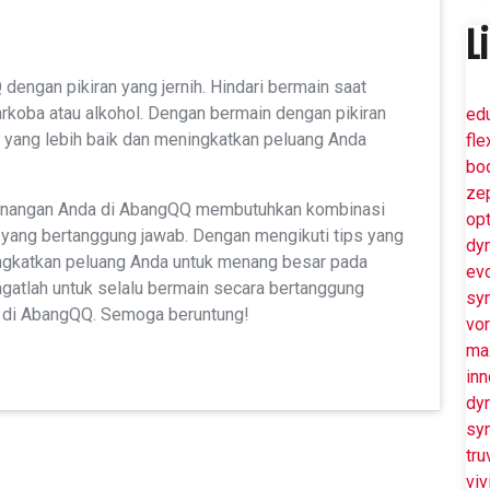
L
dengan pikiran yang jernih. Hindari bermain saat
arkoba atau alkohol. Dengan bermain dengan pikiran
ed
 yang lebih baik dan meningkatkan peluang Anda
fl
bo
ze
nangan Anda di AbangQQ membutuhkan kombinasi
op
an yang bertanggung jawab. Dengan mengikuti tips yang
dy
ningkatkan peluang Anda untuk menang besar pada
ev
 Ingatlah untuk selalu bermain secara bertanggung
sy
 di AbangQQ. Semoga beruntung!
vo
ma
in
dy
sy
tr
vi