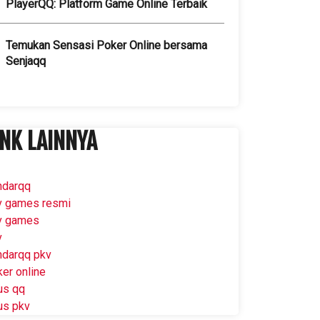
PlayerQQ: Platform Game Online Terbaik
Temukan Sensasi Poker Online bersama
Senjaqq
INK LAINNYA
ndarqq
v games resmi
v games
v
ndarqq pkv
er online
us qq
us pkv