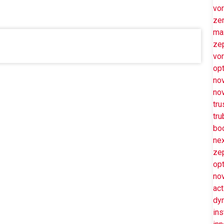
vo
zen
ma
ze
vo
op
no
no
tr
tr
bo
ne
ze
op
no
act
dy
ins