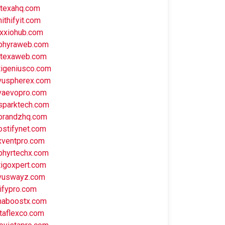
rtexahq.com
ithifyit.com
xxiohub.com
phyraweb.com
rtexaweb.com
tigeniusco.com
vuspherex.com
vaevopro.com
usparktech.com
ubrandzhq.com
ostifynet.com
xventpro.com
phyrtechx.com
tigoxpert.com
vuswayz.com
ifypro.com
naboostx.com
taflexco.com