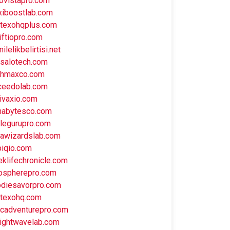
novistapro.com
exiboostlab.com
rtexohqplus.com
iftiopro.com
ilelikbelirtisi.net
rsalotech.com
chmaxco.com
ceedolab.com
ivaxio.com
nabytesco.com
ylegurupro.com
tawizardslab.com
biqio.com
klifechronicle.com
fospherepro.com
odiesavorpro.com
rtexohq.com
icadventurepro.com
sightwavelab.com