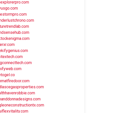
eexplorerpro.com
vusgo.com
testormpro.com
nderlustchrono.com
turetrendlab.com
endsensehub.com
cktockenigma.com
erxr.com
ekifygenius.com
bitextech.com
gconnecttech.com
nifyweb.com
etogel.co
nmatfiredoor.com
ndlascegasproperties.com
althhavenrobbie.com
nanddonnadesigns.com
gleoneconstructiontx.com
iflexvitality.com