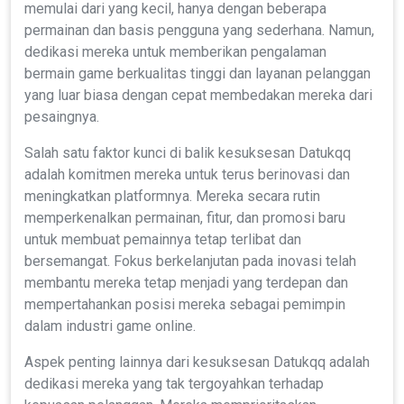
memulai dari yang kecil, hanya dengan beberapa
permainan dan basis pengguna yang sederhana. Namun,
dedikasi mereka untuk memberikan pengalaman
bermain game berkualitas tinggi dan layanan pelanggan
yang luar biasa dengan cepat membedakan mereka dari
pesaingnya.
Salah satu faktor kunci di balik kesuksesan Datukqq
adalah komitmen mereka untuk terus berinovasi dan
meningkatkan platformnya. Mereka secara rutin
memperkenalkan permainan, fitur, dan promosi baru
untuk membuat pemainnya tetap terlibat dan
bersemangat. Fokus berkelanjutan pada inovasi telah
membantu mereka tetap menjadi yang terdepan dan
mempertahankan posisi mereka sebagai pemimpin
dalam industri game online.
Aspek penting lainnya dari kesuksesan Datukqq adalah
dedikasi mereka yang tak tergoyahkan terhadap