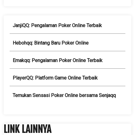
JanjiQQ: Pengalaman Poker Online Terbaik
Hebohqq: Bintang Baru Poker Online
Emakqq: Pengalaman Poker Online Terbaik
PlayerQQ: Platform Game Online Terbaik
Temukan Sensasi Poker Online bersama Senjaqq
LINK LAINNYA