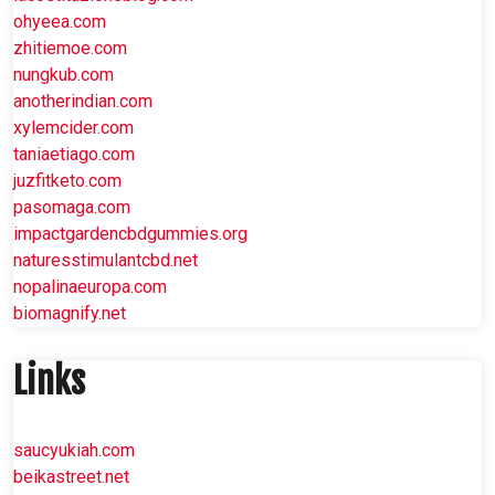
ohyeea.com
zhitiemoe.com
nungkub.com
anotherindian.com
xylemcider.com
taniaetiago.com
juzfitketo.com
pasomaga.com
impactgardencbdgummies.org
naturesstimulantcbd.net
nopalinaeuropa.com
biomagnify.net
Links
saucyukiah.com
beikastreet.net