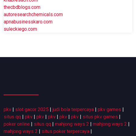
thecbdblogs.com
autoresearchchemicals.com
apnabusinesskaro.com
suleckiego.com
pkv
|
slot gacor 2025
|
judi bola terpercaya
|
pkv games
|
situs qq
|
pkv
|
pkv
|
pkv
|
pkv
|
pkv
|
situs pkv games
|
poker online
|
situs qq
|
mahjong ways 2
|
mahjong ways 2
|
mahjong ways 2
|
situs poker terpercaya
|