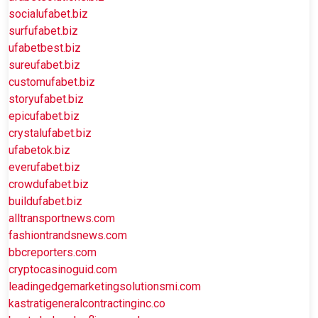
socialufabet.biz
surfufabet.biz
ufabetbest.biz
sureufabet.biz
customufabet.biz
storyufabet.biz
epicufabet.biz
crystalufabet.biz
ufabetok.biz
everufabet.biz
crowdufabet.biz
buildufabet.biz
alltransportnews.com
fashiontrandsnews.com
bbcreporters.com
cryptocasinoguid.com
leadingedgemarketingsolutionsmi.com
kastratigeneralcontractinginc.co