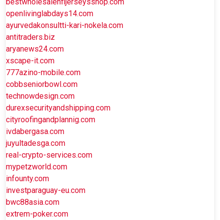
bestwholesalenfljerseysshop.com
openlivinglabdays14.com
ayurvedakonsultti-kari-nokela.com
antitraders.biz
aryanews24.com
xscape-it.com
777azino-mobile.com
cobbseniorbowl.com
technowdesign.com
durexsecurityandshipping.com
cityroofingandplannig.com
ivdabergasa.com
juyultadesga.com
real-crypto-services.com
mypetzworld.com
infounty.com
investparaguay-eu.com
bwc88asia.com
extrem-poker.com