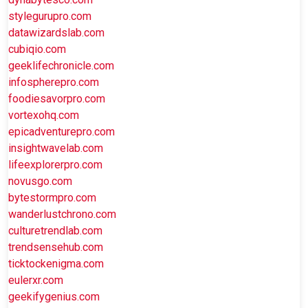
stylegurupro.com
datawizardslab.com
cubiqio.com
geeklifechronicle.com
infospherepro.com
foodiesavorpro.com
vortexohq.com
epicadventurepro.com
insightwavelab.com
lifeexplorerpro.com
novusgo.com
bytestormpro.com
wanderlustchrono.com
culturetrendlab.com
trendsensehub.com
ticktockenigma.com
eulerxr.com
geekifygenius.com