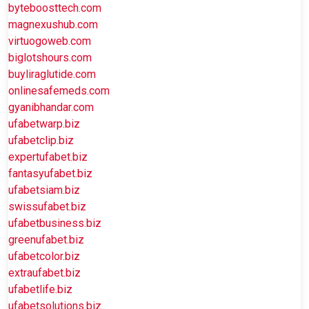
byteboosttech.com
magnexushub.com
virtuogoweb.com
biglotshours.com
buyliraglutide.com
onlinesafemeds.com
gyanibhandar.com
ufabetwarp.biz
ufabetclip.biz
expertufabet.biz
fantasyufabet.biz
ufabetsiam.biz
swissufabet.biz
ufabetbusiness.biz
greenufabet.biz
ufabetcolor.biz
extraufabet.biz
ufabetlife.biz
ufabetsolutions.biz