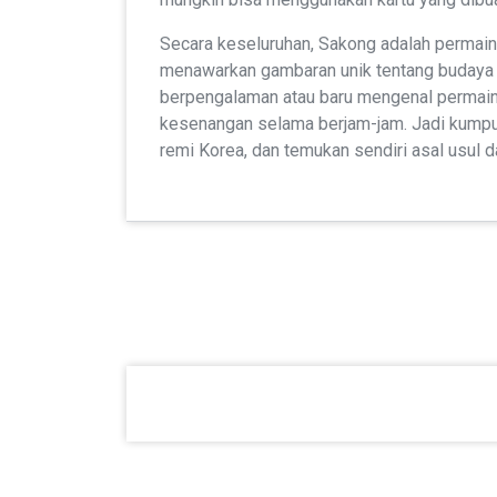
Secara keseluruhan, Sakong adalah permai
menawarkan gambaran unik tentang budaya 
berpengalaman atau baru mengenal permaina
kesenangan selama berjam-jam. Jadi kumpu
remi Korea, dan temukan sendiri asal usul d
Post
navigation