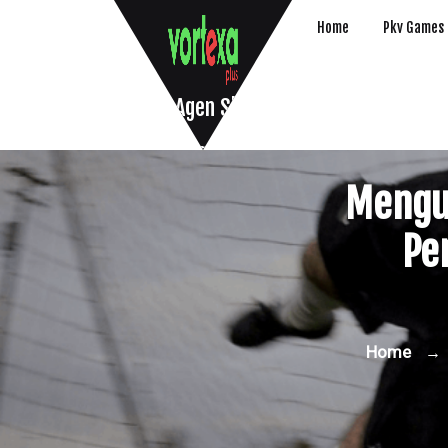
Skip
Home
Pkv Games
to
content
Daftar Agen Slot
Gacor dengan
Mengun
Pelayanan 24 Jam
Pe
Home
→