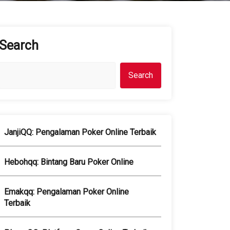
Search
Search
JanjiQQ: Pengalaman Poker Online Terbaik
Hebohqq: Bintang Baru Poker Online
Emakqq: Pengalaman Poker Online
Terbaik