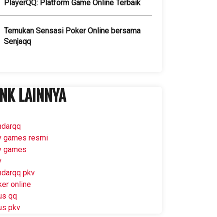
PlayerQQ: Platform Game Online Terbaik
Temukan Sensasi Poker Online bersama
Senjaqq
INK LAINNYA
ndarqq
v games resmi
v games
v
ndarqq pkv
er online
us qq
us pkv