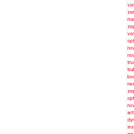
vo
zen
ma
ze
vo
op
no
no
tr
tr
bo
ne
ze
op
no
act
dy
ins