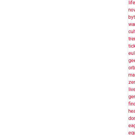
lif
no
by
wa
cul
tr
ti
eul
ge
or
ma
ze
liv
ge
fi
he
do
ea
equ