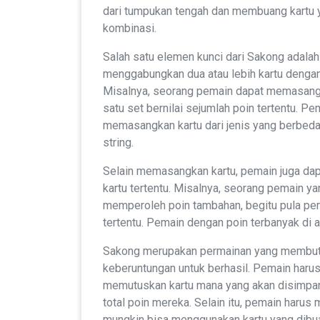
dari tumpukan tengah dan membuang kartu y
kombinasi.
Salah satu elemen kunci dari Sakong adalah
menggabungkan dua atau lebih kartu dengan
Misalnya, seorang pemain dapat memasangk
satu set bernilai sejumlah poin tertentu. 
memasangkan kartu dari jenis yang berbeda
string.
Selain memasangkan kartu, pemain juga d
kartu tertentu. Misalnya, seorang pemain ya
memperoleh poin tambahan, begitu pula pe
tertentu. Pemain dengan poin terbanyak di
Sakong merupakan permainan yang membutuhk
keberuntungan untuk berhasil. Pemain harus
memutuskan kartu mana yang akan disimpa
total poin mereka. Selain itu, pemain haru
mungkin bisa menggunakan kartu yang dibu