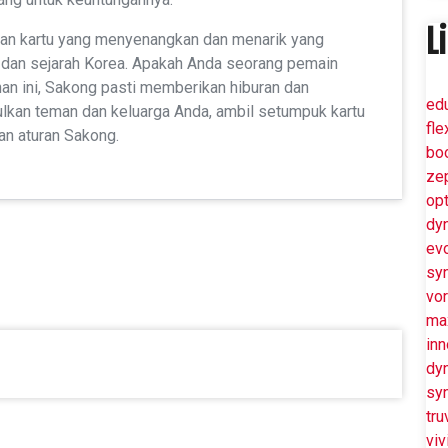
L
nan kartu yang menyenangkan dan menarik yang
dan sejarah Korea. Apakah Anda seorang pemain
n ini, Sakong pasti memberikan hiburan dan
ed
lkan teman dan keluarga Anda, ambil setumpuk kartu
fl
an aturan Sakong.
bo
ze
op
dy
ev
sy
vo
ma
in
dy
sy
tr
vi