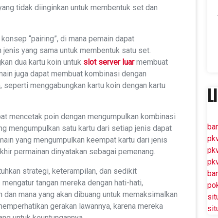
ang tidak diinginkan untuk membentuk set dan
 konsep “pairing”, di mana pemain dapat
 jenis yang sama untuk membentuk satu set.
an dua kartu koin untuk
slot server luar
membuat
Pemain juga dapat membuat kombinasi dengan
, seperti menggabungkan kartu koin dengan kartu
L
apat mencetak poin dengan mengumpulkan kombinasi
ba
ng mengumpulkan satu kartu dari setiap jenis dapat
pk
main yang mengumpulkan keempat kartu dari jenis
pk
 akhir permainan dinyatakan sebagai pemenang.
pk
an strategi, keterampilan, dan sedikit
ba
 mengatur tangan mereka dengan hati-hati,
pok
n dan mana yang akan dibuang untuk memaksimalkan
sit
s memperhatikan gerakan lawannya, karena mereka
sit
ang untuk keuntungannya.