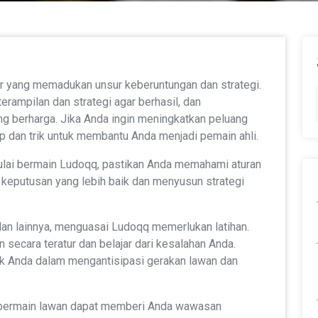
er yang memadukan unsur keberuntungan dan strategi.
rampilan dan strategi agar berhasil, dan
g berharga. Jika Anda ingin meningkatkan peluang
p dan trik untuk membantu Anda menjadi pemain ahli.
ulai bermain Ludoqq, pastikan Anda memahami aturan
keputusan yang lebih baik dan menyusun strategi
mpilan lainnya, menguasai Ludoqq memerlukan latihan.
ecara teratur dan belajar dari kesalahan Anda.
k Anda dalam mengantisipasi gerakan lawan dan
a bermain lawan dapat memberi Anda wawasan