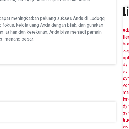
L
da dapat meningkatkan peluang sukses Anda di Ludoqq
ap fokus, kelola uang Anda dengan bijak, dan gunakan
ed
n latihan dan ketekunan, Anda bisa menjadi pemain
fl
si menang besar.
bo
ze
op
dy
ev
sy
vo
ma
in
dy
sy
tr
vi