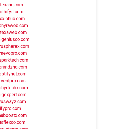
rtexahq.com
ithifyit.com
xxiohub.com
phyraweb.com
rtexaweb.com
tigeniusco.com
vuspherex.com
vaevopro.com
usparktech.com
ubrandzhq.com
ostifynet.com
xventpro.com
phyrtechx.com
tigoxpert.com
vuswayz.com
ifypro.com
naboostx.com
taflexco.com