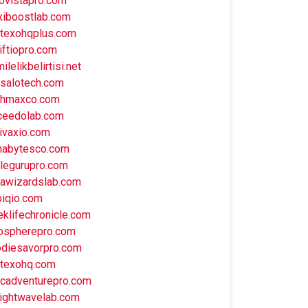
novistapro.com
exiboostlab.com
rtexohqplus.com
iftiopro.com
ilelikbelirtisi.net
rsalotech.com
chmaxco.com
ceedolab.com
ivaxio.com
nabytesco.com
ylegurupro.com
tawizardslab.com
biqio.com
klifechronicle.com
fospherepro.com
odiesavorpro.com
rtexohq.com
icadventurepro.com
sightwavelab.com