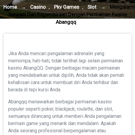
Home
Casino
Pkv Games
Slot
Mengalami
→
,
,
→
Sensasi Dan Kegembiraan Dengan Permainan Kasino
Abangqq
Jika Anda mencari pengalaman adrenalin yang
memompa, hati-hati, tidak terlihat lagi selain permainan
kasino AbangQQ. Dengan berbagai macam permainan
yang mendebarkan untuk dipilih, Anda tidak akan pernah
kehabisan cara untuk membuat diri Anda terhibur dan
berada di tepi kursi Anda.
Abangqq menawarkan berbagai permainan kasino
populer seperti poker, blackjack, roulette, dan slot,
semuanya dirancang untuk memberi Anda pengalaman
bermain game yang menarik dan mendalam. Apakah
Anda seorang profesional berpengalaman atau