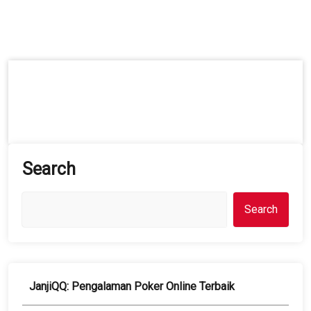
Post
navigation
Search
Search
JanjiQQ: Pengalaman Poker Online Terbaik