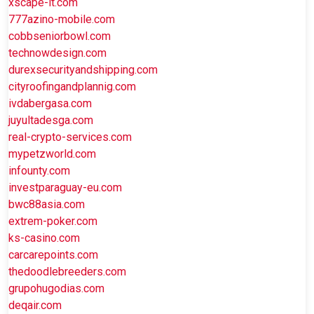
xscape-it.com
777azino-mobile.com
cobbseniorbowl.com
technowdesign.com
durexsecurityandshipping.com
cityroofingandplannig.com
ivdabergasa.com
juyultadesga.com
real-crypto-services.com
mypetzworld.com
infounty.com
investparaguay-eu.com
bwc88asia.com
extrem-poker.com
ks-casino.com
carcarepoints.com
thedoodlebreeders.com
grupohugodias.com
deqair.com