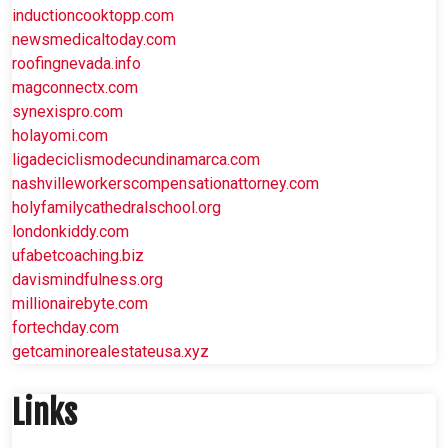
inductioncooktopp.com
newsmedicaltoday.com
roofingnevada.info
magconnectx.com
synexispro.com
holayomi.com
ligadeciclismodecundinamarca.com
nashvilleworkerscompensationattorney.com
holyfamilycathedralschool.org
londonkiddy.com
ufabetcoaching.biz
davismindfulness.org
millionairebyte.com
fortechday.com
getcaminorealestateusa.xyz
Links