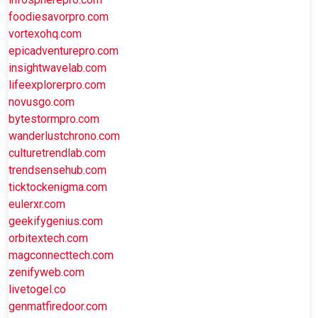
foodiesavorpro.com
vortexohq.com
epicadventurepro.com
insightwavelab.com
lifeexplorerpro.com
novusgo.com
bytestormpro.com
wanderlustchrono.com
culturetrendlab.com
trendsensehub.com
ticktockenigma.com
eulerxr.com
geekifygenius.com
orbitextech.com
magconnecttech.com
zenifyweb.com
livetogel.co
genmatfiredoor.com