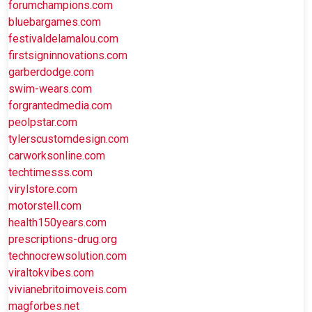
forumchampions.com
bluebargames.com
festivaldelamalou.com
firstsigninnovations.com
garberdodge.com
swim-wears.com
forgrantedmedia.com
peolpstar.com
tylerscustomdesign.com
carworksonline.com
techtimesss.com
virylstore.com
motorstell.com
health150years.com
prescriptions-drug.org
technocrewsolution.com
viraltokvibes.com
vivianebritoimoveis.com
magforbes.net