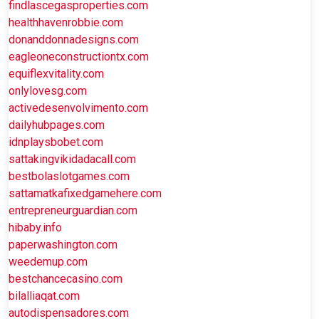
findlascegasproperties.com
healthhavenrobbie.com
donanddonnadesigns.com
eagleoneconstructiontx.com
equiflexvitality.com
onlylovesg.com
activedesenvolvimento.com
dailyhubpages.com
idnplaysbobet.com
sattakingvikidadacall.com
bestbolaslotgames.com
sattamatkafixedgamehere.com
entrepreneurguardian.com
hibaby.info
paperwashington.com
weedemup.com
bestchancecasino.com
bilalliaqat.com
autodispensadores.com