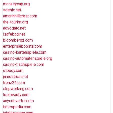
monkeycap.org
sdenix.net
amarinhillcrest.com
the-tourist.org
advogato.net
isafebag.net
bloombergz.com
enterpriseboosts.com
casino-kartenspiele.com
casino-automatenspiele.org
casino-tischspiele.com
otbody.com
jamestrust.net
trenz24.com
skipworking.com
loizbeauty.com
anyconverter.com
timespedia.com
jejakkrismon.com