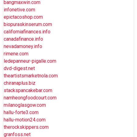
bangmaxwin.com
infonetive.com
epictacoshop.com
biopuraskinserum.com
californiafinances.info
canadafinance.info
nevadamoney.info
rimene.com
ledepanneur-pigalle.com
dvd-digest.net
theartistsmarketnola.com
chiranaplus.biz
stackspancakebar.com
namheongfoodcourt.com
milanoglasgow.com
hallu-forte3.com
hallu-motion24.com
therockskippers.com
granfoss.net