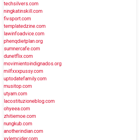
techsilvers.com
ningkatinskill.com
fivsport.com
templatedzine.com
lawinfoadvice.com
phenqdietplan.org
sumnercafe.com
dunetflix.com
movimientoindignados.org
milfxxxpussy.com
uptodatefamily.com
musitop.com
utyam.com
lacostituzioneblog.com
ohyeea.com
zhitiemoe.com
nungkub.com
anotherindian.com
xylemcider.com