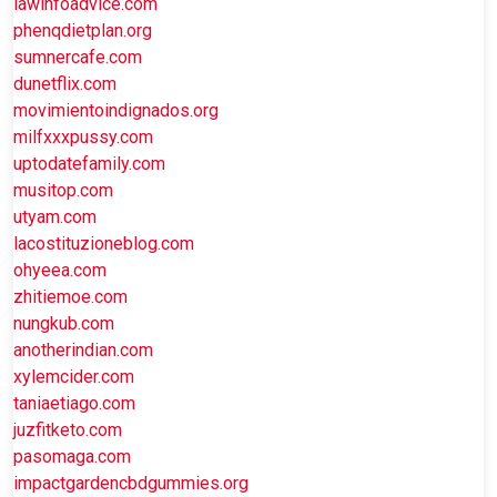
lawinfoadvice.com
phenqdietplan.org
sumnercafe.com
dunetflix.com
movimientoindignados.org
milfxxxpussy.com
uptodatefamily.com
musitop.com
utyam.com
lacostituzioneblog.com
ohyeea.com
zhitiemoe.com
nungkub.com
anotherindian.com
xylemcider.com
taniaetiago.com
juzfitketo.com
pasomaga.com
impactgardencbdgummies.org