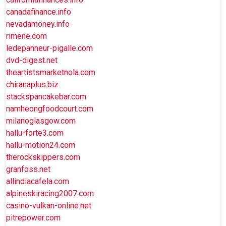
canadafinance.info
nevadamoney.info
rimene.com
ledepanneur-pigalle.com
dvd-digest.net
theartistsmarketnola.com
chiranaplus.biz
stackspancakebar.com
namheongfoodcourt.com
milanoglasgow.com
hallu-forte3.com
hallu-motion24.com
therockskippers.com
granfoss.net
allindiacafela.com
alpineskiracing2007.com
casino-vulkan-online.net
pitrepower.com