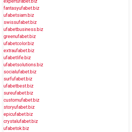
expertufabet.biz
fantasyufabet.biz
ufabetsiam.biz
swissufabet.biz
ufabetbusiness.biz
greenufabet.biz
ufabetcolor.biz
extraufabet.biz
ufabetlife.biz
ufabetsolutions.biz
socialufabet.biz
surfufabet.biz
ufabetbest.biz
sureufabet.biz
customufabet.biz
storyufabet.biz
epicufabet.biz
crystalufabet.biz
ufabetok.biz