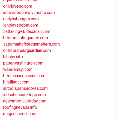
onlylovesg.com
activedesenvolvimento.com
dailyhubpages.com
idnplaysbobet.com
sattakingvikidadacall.com
bestbolaslotgames.com
sattamatkafixedgamehere.com
entrepreneurguardian.com
hibaby.info
paperwashington.com
weedemup.com
bestchancecasino.com
bilalliaqat.com
autodispensadores.com
inductioncooktopp.com
newsmedicaltoday.com
roofingnevada.info
magconnectx.com