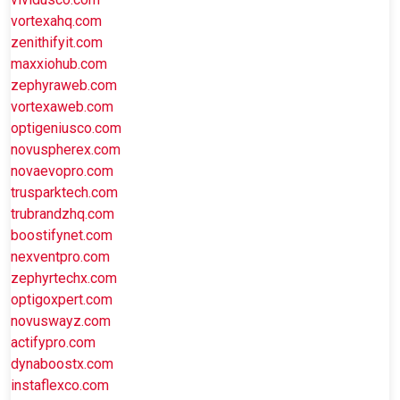
vortexahq.com
zenithifyit.com
maxxiohub.com
zephyraweb.com
vortexaweb.com
optigeniusco.com
novuspherex.com
novaevopro.com
trusparktech.com
trubrandzhq.com
boostifynet.com
nexventpro.com
zephyrtechx.com
optigoxpert.com
novuswayz.com
actifypro.com
dynaboostx.com
instaflexco.com