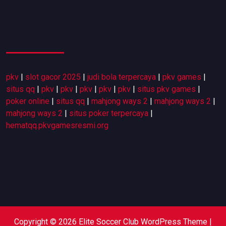
pkv
|
slot gacor 2025
|
judi bola terpercaya
|
pkv games
|
situs qq
|
pkv
|
pkv
|
pkv
|
pkv
|
pkv
|
situs pkv games
|
poker online
|
situs qq
|
mahjong ways 2
|
mahjong ways 2
|
mahjong ways 2
|
situs poker terpercaya
|
hematqq.pkvgamesresmi.org
Copyright © 2026
Elite Soccer Club WordPress Theme
|