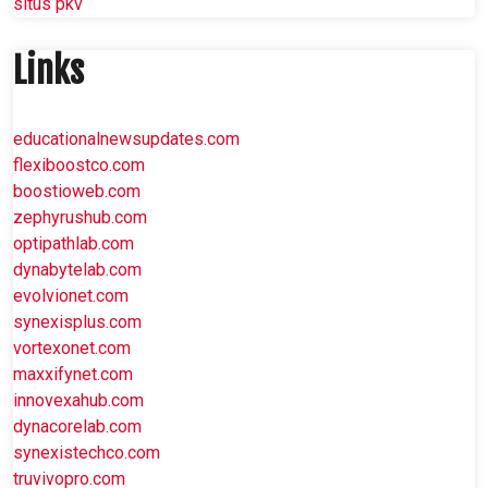
situs pkv
Links
educationalnewsupdates.com
flexiboostco.com
boostioweb.com
zephyrushub.com
optipathlab.com
dynabytelab.com
evolvionet.com
synexisplus.com
vortexonet.com
maxxifynet.com
innovexahub.com
dynacorelab.com
synexistechco.com
truvivopro.com