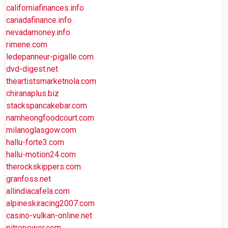
californiafinances.info
canadafinance.info
nevadamoney.info
rimene.com
ledepanneur-pigalle.com
dvd-digest.net
theartistsmarketnola.com
chiranaplus.biz
stackspancakebar.com
namheongfoodcourt.com
milanoglasgow.com
hallu-forte3.com
hallu-motion24.com
therockskippers.com
granfoss.net
allindiacafela.com
alpineskiracing2007.com
casino-vulkan-online.net
pitrepower.com