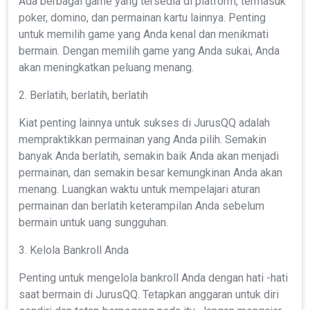
Ada berbagai game yang tersedia di platform, termasuk
poker, domino, dan permainan kartu lainnya. Penting
untuk memilih game yang Anda kenal dan menikmati
bermain. Dengan memilih game yang Anda sukai, Anda
akan meningkatkan peluang menang.
2. Berlatih, berlatih, berlatih
Kiat penting lainnya untuk sukses di JurusQQ adalah
mempraktikkan permainan yang Anda pilih. Semakin
banyak Anda berlatih, semakin baik Anda akan menjadi
permainan, dan semakin besar kemungkinan Anda akan
menang. Luangkan waktu untuk mempelajari aturan
permainan dan berlatih keterampilan Anda sebelum
bermain untuk uang sungguhan.
3. Kelola Bankroll Anda
Penting untuk mengelola bankroll Anda dengan hati -hati
saat bermain di JurusQQ. Tetapkan anggaran untuk diri