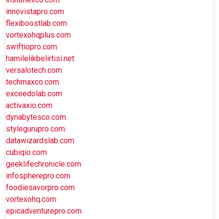
innovistapro.com
flexiboostlab.com
vortexohqplus.com
swiftiopro.com
hamilelikbelirtisi.net
versalotech.com
techmaxco.com
exceedolab.com
activaxio.com
dynabytesco.com
stylegurupro.com
datawizardslab.com
cubiqio.com
geeklifechronicle.com
infospherepro.com
foodiesavorpro.com
vortexohq.com
epicadventurepro.com