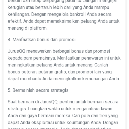
sendiri dan tetap berpegang pada itu. Jangan mengejar
kerugian atau bertaruh lebih dari yang Anda mampu
kehilangan. Dengan mengelola bankroll Anda secara
efektif, Anda dapat memaksimalkan peluang Anda untuk
menang di platform.
4. Manfaatkan bonus dan promosi
JurusQQ menawarkan berbagai bonus dan promosi
kepada para pemainnya. Manfaatkan penawaran ini untuk
meningkatkan peluang Anda untuk menang. Carilah
bonus setoran, putaran gratis, dan promosi lain yang
dapat membantu Anda meningkatkan kemenangan Anda.
5. Bermainlah secara strategis
Saat bermain di JurusQQ, penting untuk bermain secara
strategis. Luangkan waktu untuk menganalisis lawan
Anda dan gaya bermain mereka. Cari pola dan tren yang
dapat Anda eksploitasi untuk keuntungan Anda. Dengan