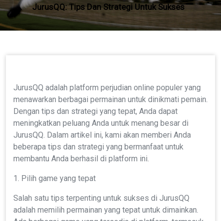
JurusQQ: Tips Dan Strategi Untuk Sukses
JurusQQ adalah platform perjudian online populer yang
menawarkan berbagai permainan untuk dinikmati pemain.
Dengan tips dan strategi yang tepat, Anda dapat
meningkatkan peluang Anda untuk menang besar di
JurusQQ. Dalam artikel ini, kami akan memberi Anda
beberapa tips dan strategi yang bermanfaat untuk
membantu Anda berhasil di platform ini.
1. Pilih game yang tepat
Salah satu tips terpenting untuk sukses di JurusQQ
adalah memilih permainan yang tepat untuk dimainkan.