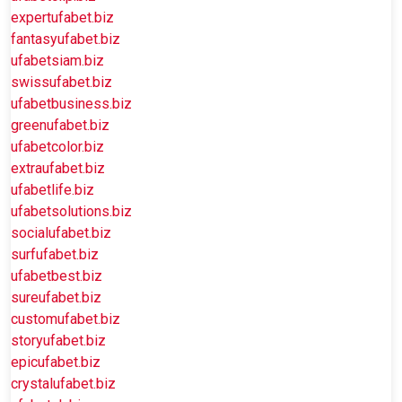
expertufabet.biz
fantasyufabet.biz
ufabetsiam.biz
swissufabet.biz
ufabetbusiness.biz
greenufabet.biz
ufabetcolor.biz
extraufabet.biz
ufabetlife.biz
ufabetsolutions.biz
socialufabet.biz
surfufabet.biz
ufabetbest.biz
sureufabet.biz
customufabet.biz
storyufabet.biz
epicufabet.biz
crystalufabet.biz