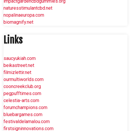
impactgardencbdgummies.org
naturesstimulantcbd.net
nopalinaeuropa.com
biomagnify.net
Links
saucyukiah.com
beikastreet.net
filmizlettir.net
ourmultiworlds.com
cooncreekclub.org
pegpufftimes.com
celestia-arts.com
forumchampions.com
bluebargames.com
festivaldelamalou.com
firstsigninnovations.com