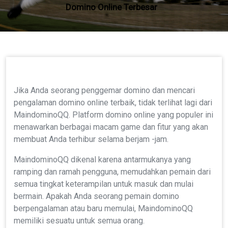
Domino Online Terbesar
Jika Anda seorang penggemar domino dan mencari
pengalaman domino online terbaik, tidak terlihat lagi dari
MaindominoQQ. Platform domino online yang populer ini
menawarkan berbagai macam game dan fitur yang akan
membuat Anda terhibur selama berjam -jam.
MaindominoQQ dikenal karena antarmukanya yang
ramping dan ramah pengguna, memudahkan pemain dari
semua tingkat keterampilan untuk masuk dan mulai
bermain. Apakah Anda seorang pemain domino
berpengalaman atau baru memulai, MaindominoQQ
memiliki sesuatu untuk semua orang.