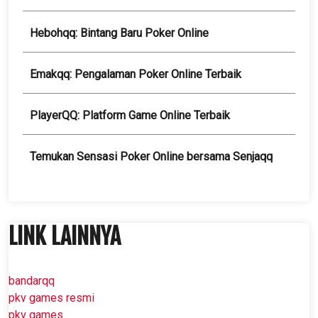
Hebohqq: Bintang Baru Poker Online
Emakqq: Pengalaman Poker Online Terbaik
PlayerQQ: Platform Game Online Terbaik
Temukan Sensasi Poker Online bersama Senjaqq
LINK LAINNYA
bandarqq
pkv games resmi
pkv games