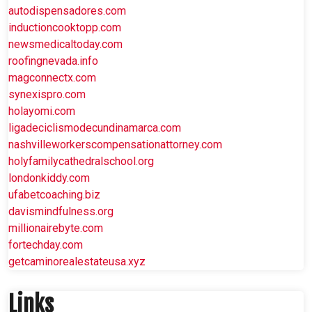
autodispensadores.com
inductioncooktopp.com
newsmedicaltoday.com
roofingnevada.info
magconnectx.com
synexispro.com
holayomi.com
ligadeciclismodecundinamarca.com
nashvilleworkerscompensationattorney.com
holyfamilycathedralschool.org
londonkiddy.com
ufabetcoaching.biz
davismindfulness.org
millionairebyte.com
fortechday.com
getcaminorealestateusa.xyz
Links