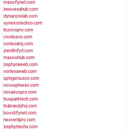
maxxifynet.com
innovexahub.com
dynacorelab.com
synexistechco.com
truvivopro.com
vividusco.com
vortexahq.com
zenithifyit.com
maxxiohub.com
zephyraweb.com
vortexaweb.com
optigeniusco.com
novuspherex.com
novaevopro.com
trusparktech.com
trubrandzhq.com
boostifynet.com
nexventpro.com
zephyrtechx.com