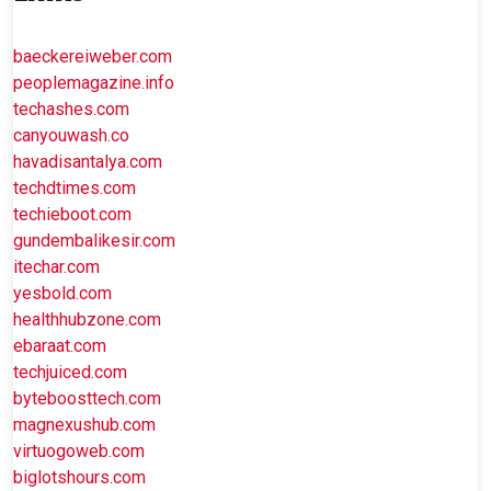
baeckereiweber.com
peoplemagazine.info
techashes.com
canyouwash.co
havadisantalya.com
techdtimes.com
techieboot.com
gundembalikesir.com
itechar.com
yesbold.com
healthhubzone.com
ebaraat.com
techjuiced.com
byteboosttech.com
magnexushub.com
virtuogoweb.com
biglotshours.com