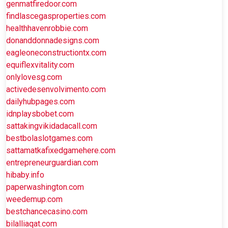
genmatfiredoor.com
findlascegasproperties.com
healthhavenrobbie.com
donanddonnadesigns.com
eagleoneconstructiontx.com
equiflexvitality.com
onlylovesg.com
activedesenvolvimento.com
dailyhubpages.com
idnplaysbobet.com
sattakingvikidadacall.com
bestbolaslotgames.com
sattamatkafixedgamehere.com
entrepreneurguardian.com
hibaby.info
paperwashington.com
weedemup.com
bestchancecasino.com
bilalliaqat.com