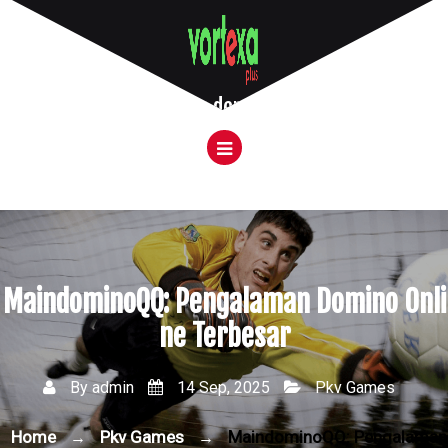
Skip
to
content
Daftar Agen Slot Gacor dengan Pelayanan 24 Jam
MaindominoQQ: Pengalaman Domino Onli
ne Terbesar
By
admin
14 Sep, 2025
Pkv Games
Home
Pkv Games
MaindominoQQ: Pengalaman
→
→