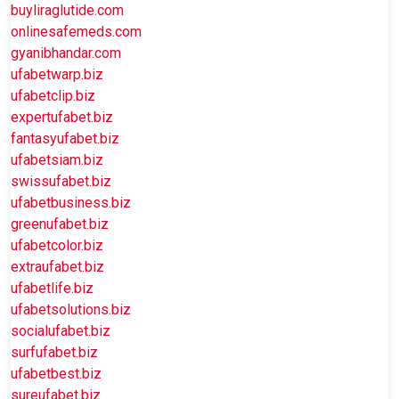
buyliraglutide.com
onlinesafemeds.com
gyanibhandar.com
ufabetwarp.biz
ufabetclip.biz
expertufabet.biz
fantasyufabet.biz
ufabetsiam.biz
swissufabet.biz
ufabetbusiness.biz
greenufabet.biz
ufabetcolor.biz
extraufabet.biz
ufabetlife.biz
ufabetsolutions.biz
socialufabet.biz
surfufabet.biz
ufabetbest.biz
sureufabet.biz