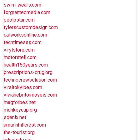
swim-wears.com
forgrantedmedia.com
peolpstar.com
tylerscustomdesign.com
carworksonline.com
techtimesss.com
virylstore.com
motorstell.com
health150years.com
prescriptions-drug.org
technocrewsolution.com
viraltokvibes.com
vivianebritoimoveis.com
magforbes.net
monkeycap.org
sdenix.net
amarinhillcrest.com
the-tourist.org
advogato.net