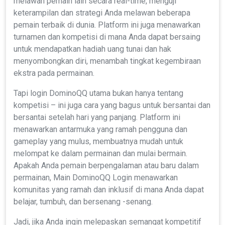
melawan pemain lain secara real-time, menguji
keterampilan dan strategi Anda melawan beberapa
pemain terbaik di dunia. Platform ini juga menawarkan
turnamen dan kompetisi di mana Anda dapat bersaing
untuk mendapatkan hadiah uang tunai dan hak
menyombongkan diri, menambah tingkat kegembiraan
ekstra pada permainan.
Tapi login DominoQQ utama bukan hanya tentang
kompetisi – ini juga cara yang bagus untuk bersantai dan
bersantai setelah hari yang panjang. Platform ini
menawarkan antarmuka yang ramah pengguna dan
gameplay yang mulus, membuatnya mudah untuk
melompat ke dalam permainan dan mulai bermain.
Apakah Anda pemain berpengalaman atau baru dalam
permainan, Main DominoQQ Login menawarkan
komunitas yang ramah dan inklusif di mana Anda dapat
belajar, tumbuh, dan bersenang -senang.
Jadi, jika Anda ingin melepaskan semangat kompetitif