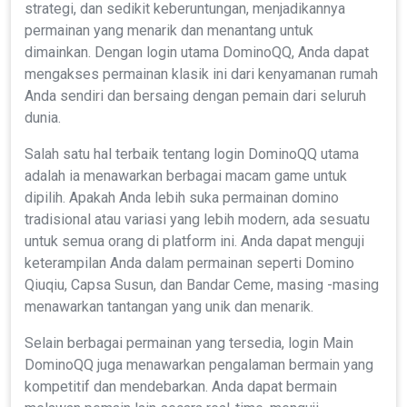
strategi, dan sedikit keberuntungan, menjadikannya
permainan yang menarik dan menantang untuk
dimainkan. Dengan login utama DominoQQ, Anda dapat
mengakses permainan klasik ini dari kenyamanan rumah
Anda sendiri dan bersaing dengan pemain dari seluruh
dunia.
Salah satu hal terbaik tentang login DominoQQ utama
adalah ia menawarkan berbagai macam game untuk
dipilih. Apakah Anda lebih suka permainan domino
tradisional atau variasi yang lebih modern, ada sesuatu
untuk semua orang di platform ini. Anda dapat menguji
keterampilan Anda dalam permainan seperti Domino
Qiuqiu, Capsa Susun, dan Bandar Ceme, masing -masing
menawarkan tantangan yang unik dan menarik.
Selain berbagai permainan yang tersedia, login Main
DominoQQ juga menawarkan pengalaman bermain yang
kompetitif dan mendebarkan. Anda dapat bermain