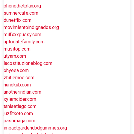
phenqdietplan.org
sumnercafe.com
dunetflix.com
movimientoindignados.org
milfxxxpussy.com
uptodatefamily.com
musitop.com
utyam.com
lacostituzioneblog.com
ohyeea.com
zhitiemoe.com
nungkub.com
anotherindian.com
xylemcider.com
taniaetiago.com
juzfitketo.com
pasomaga.com
impactgardencbdgummies.org