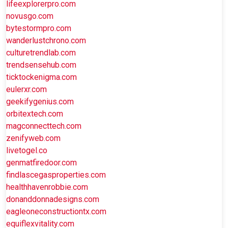
lifeexplorerpro.com
novusgo.com
bytestormpro.com
wanderlustchrono.com
culturetrendlab.com
trendsensehub.com
ticktockenigma.com
eulerxr.com
geekifygenius.com
orbitextech.com
magconnecttech.com
zenifyweb.com
livetogel.co
genmatfiredoor.com
findlascegasproperties.com
healthhavenrobbie.com
donanddonnadesigns.com
eagleoneconstructiontx.com
equiflexvitality.com