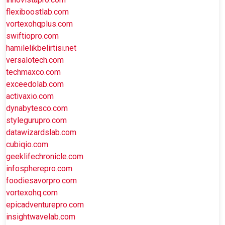
flexiboostlab.com
vortexohqplus.com
swiftiopro.com
hamilelikbelirtisi.net
versalotech.com
techmaxco.com
exceedolab.com
activaxio.com
dynabytesco.com
stylegurupro.com
datawizardslab.com
cubiqio.com
geeklifechronicle.com
infospherepro.com
foodiesavorpro.com
vortexohq.com
epicadventurepro.com
insightwavelab.com