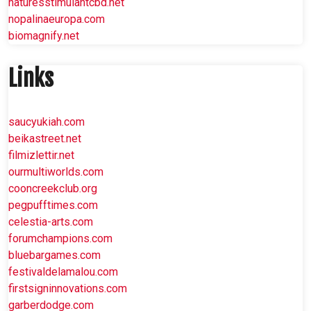
naturesstimulantcbd.net
nopalinaeuropa.com
biomagnify.net
Links
saucyukiah.com
beikastreet.net
filmizlettir.net
ourmultiworlds.com
cooncreekclub.org
pegpufftimes.com
celestia-arts.com
forumchampions.com
bluebargames.com
festivaldelamalou.com
firstsigninnovations.com
garberdodge.com