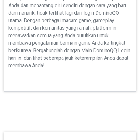
Anda dan menantang diri sendiri dengan cara yang baru
dan menarik, tidak terlihat lagi dari login DominoQQ
utama. Dengan berbagai macam game, gameplay
kompetitif, dan komunitas yang ramah, platform ini
menawarkan semua yang Anda butuhkan untuk
membawa pengalaman bermain game Anda ke tingkat
berikutnya. Bergabunglah dengan Main DominoQQ Login
hari ini dan lihat seberapa jauh keterampilan Anda dapat
membawa Anda!
Post
navigation