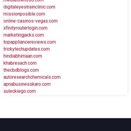
digitaleyestrainclinic.com
missionposible.com
online-casinos-vegas.com
xfinityrouterlogin.com
marketingjacks.com
topappliancereviews.com
trickytechupdates.com
hindiabhimaan.com
khabresach.com
thecbdblogs.com
autoresearchchemicals.com
apnabusinesskaro.com
suleckiego.com