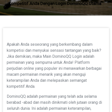
Kompetitif Anda Dengan Login DominoQQ Utama
Apakah Anda seseorang yang berkembang dalam
kompetisi dan menyukai sensasi tantangan yang baik?
Jika demikian, maka Main DominoQQ Login adalah
permainan yang sempurna untuk Anda! Platform
perjudian online yang populer ini menawarkan berbagai
macam permainan menarik yang akan menguji
keterampilan Anda dan melepaskan semangat
kompetitif Anda.
DominoQQ adalah permainan yang telah ada selama
berabad -abad dan masih dinikmati oleh jutaan orang di
seluruh dunia. Ini adalah permainan keterampilan,