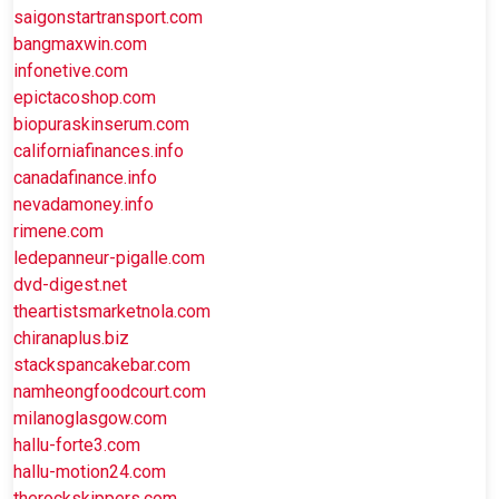
saigonstartransport.com
bangmaxwin.com
infonetive.com
epictacoshop.com
biopuraskinserum.com
californiafinances.info
canadafinance.info
nevadamoney.info
rimene.com
ledepanneur-pigalle.com
dvd-digest.net
theartistsmarketnola.com
chiranaplus.biz
stackspancakebar.com
namheongfoodcourt.com
milanoglasgow.com
hallu-forte3.com
hallu-motion24.com
therockskippers.com