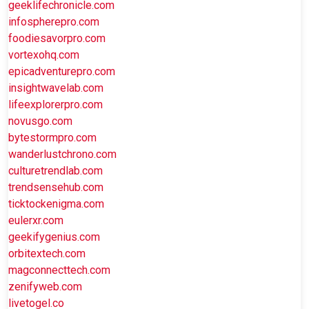
geeklifechronicle.com
infospherepro.com
foodiesavorpro.com
vortexohq.com
epicadventurepro.com
insightwavelab.com
lifeexplorerpro.com
novusgo.com
bytestormpro.com
wanderlustchrono.com
culturetrendlab.com
trendsensehub.com
ticktockenigma.com
eulerxr.com
geekifygenius.com
orbitextech.com
magconnecttech.com
zenifyweb.com
livetogel.co