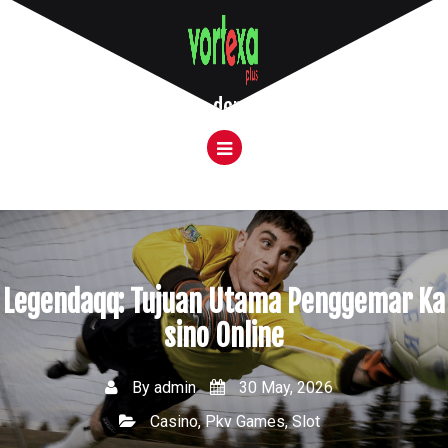
Skip
to
content
Daftar Agen Slot Gacor dengan Pelayanan 24 Jam
Legendaqq: Tujuan Utama Penggemar Ka
sino Online
By
admin
30 May, 2026
Casino
,
Pkv Games
,
Slot