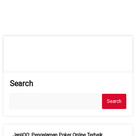
Post
navigation
Search
Search
JanjiQQ: Pengalaman Poker Online Terbaik