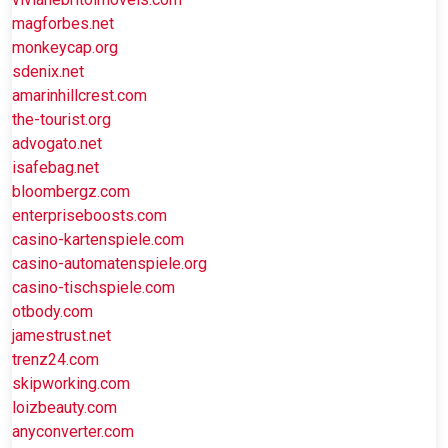
magforbes.net
monkeycap.org
sdenix.net
amarinhillcrest.com
the-tourist.org
advogato.net
isafebag.net
bloombergz.com
enterpriseboosts.com
casino-kartenspiele.com
casino-automatenspiele.org
casino-tischspiele.com
otbody.com
jamestrust.net
trenz24.com
skipworking.com
loizbeauty.com
anyconverter.com