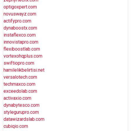
optigoxpert.com
novuswayz.com
actifypro.com
dynaboostx.com
instaflexco.com
innovistapro.com
flexiboostlab.com
vortexohqplus.com
swiftiopro.com
hamilelikbelirtisi.net
versalotech.com
techmaxco.com
exceedolab.com
activaxio.com
dynabytesco.com
stylegurupro.com
datawizardslab.com
cubiqio.com