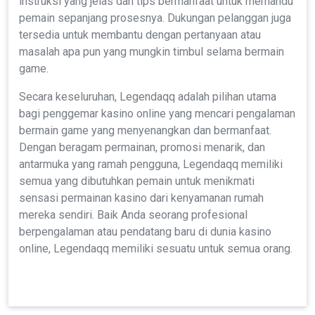
instruksi yang jelas dan tips bermanfaat untuk memandu
pemain sepanjang prosesnya. Dukungan pelanggan juga
tersedia untuk membantu dengan pertanyaan atau
masalah apa pun yang mungkin timbul selama bermain
game.
Secara keseluruhan, Legendaqq adalah pilihan utama
bagi penggemar kasino online yang mencari pengalaman
bermain game yang menyenangkan dan bermanfaat.
Dengan beragam permainan, promosi menarik, dan
antarmuka yang ramah pengguna, Legendaqq memiliki
semua yang dibutuhkan pemain untuk menikmati
sensasi permainan kasino dari kenyamanan rumah
mereka sendiri. Baik Anda seorang profesional
berpengalaman atau pendatang baru di dunia kasino
online, Legendaqq memiliki sesuatu untuk semua orang.