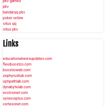
pkv games
pkv
bandarqq pkv
poker online
situs qq
situs pkv
Links
educationalnewsupdates.com
flexiboostco.com
boostioweb.com
zephyrushub.com
optipathlab.com
dynabytelab.com
evolvionet.com
synexisplus.com
vortexonet.com