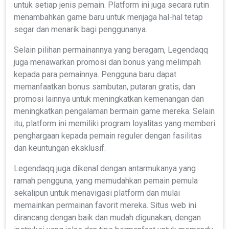
untuk setiap jenis pemain. Platform ini juga secara rutin
menambahkan game baru untuk menjaga hal-hal tetap
segar dan menarik bagi penggunanya.
Selain pilihan permainannya yang beragam, Legendaqq
juga menawarkan promosi dan bonus yang melimpah
kepada para pemainnya. Pengguna baru dapat
memanfaatkan bonus sambutan, putaran gratis, dan
promosi lainnya untuk meningkatkan kemenangan dan
meningkatkan pengalaman bermain game mereka. Selain
itu, platform ini memiliki program loyalitas yang memberi
penghargaan kepada pemain reguler dengan fasilitas
dan keuntungan eksklusif.
Legendaqq juga dikenal dengan antarmukanya yang
ramah pengguna, yang memudahkan pemain pemula
sekalipun untuk menavigasi platform dan mulai
memainkan permainan favorit mereka. Situs web ini
dirancang dengan baik dan mudah digunakan, dengan