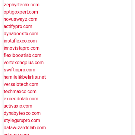
zephyrtechx.com
optigoxpert.com
novuswayz.com
actifypro.com
dynaboostx.com
instaflexco.com
innovistapro.com
flexiboostlab.com
vortexohqplus.com
swiftiopro.com
hamilelikbelirtisi.net
versalotech.com
techmaxco.com
exceedolab.com
activaxio.com
dynabytesco.com
stylegurupro.com
datawizardslab.com
cubiqio.com