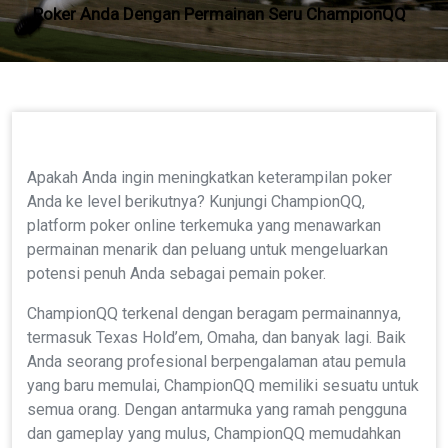
Poker Anda Dengan Permainan Seru ChampionQQ
Apakah Anda ingin meningkatkan keterampilan poker
Anda ke level berikutnya? Kunjungi ChampionQQ,
platform poker online terkemuka yang menawarkan
permainan menarik dan peluang untuk mengeluarkan
potensi penuh Anda sebagai pemain poker.
ChampionQQ terkenal dengan beragam permainannya,
termasuk Texas Hold’em, Omaha, dan banyak lagi. Baik
Anda seorang profesional berpengalaman atau pemula
yang baru memulai, ChampionQQ memiliki sesuatu untuk
semua orang. Dengan antarmuka yang ramah pengguna
dan gameplay yang mulus, ChampionQQ memudahkan