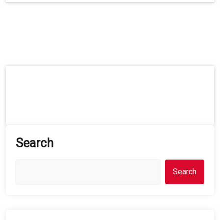
Post
navigation
Search
Search