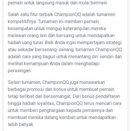
pemain untuk langsung masuk dan mulai bermain.
Salah satu fitur terbaik ChampionQQ adalah turnamen
kompetitifnya. Turnamen ini memberi pemain
kesempatan untuk menguji keterampilan mereka
melawan orang lain dan bersaing untuk mendapatkan
hadiah uang tunai. Baik Anda ingin mempertajam strategi
atau sekadar bersenang-senang, turnamen ChampionQQ
adalah cara yang bagus untuk menantang diri sendiri dan
melihat kemampuan Anda dalam menghadapi
persaingan.
Selain turnamen, ChampionQQ juga menawarkan
berbagai promosi dan bonus untuk membuat pemain
tetap terlibat dan bersemangat. Dari bonus pendaftaran
hingga hadiah loyalitas, ChampionQQ terus mencari cara
untuk memberi penghargaan kepada pemainnya dan
membuat mereka datang kembali untuk mendapatkan
lebih banyak.