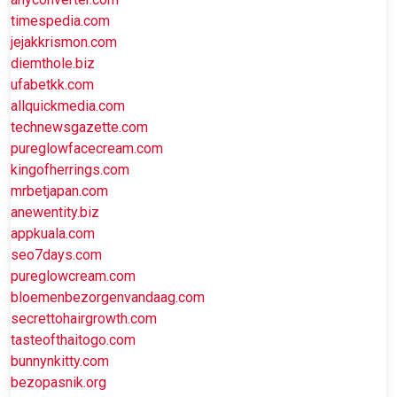
timespedia.com
jejakkrismon.com
diemthole.biz
ufabetkk.com
allquickmedia.com
technewsgazette.com
pureglowfacecream.com
kingofherrings.com
mrbetjapan.com
anewentity.biz
appkuala.com
seo7days.com
pureglowcream.com
bloemenbezorgenvandaag.com
secrettohairgrowth.com
tasteofthaitogo.com
bunnynkitty.com
bezopasnik.org