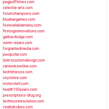
pegpufftimes.com
celestia-arts.com
forumchampions.com
bluebargames.com
festivaldelamalou.com
firstsigninnovations.com
garberdodge.com
swim-wears.com
forgrantedmedia.com
peolpstar.com
tylerscustomdesign.com
carworksonline.com
techtimesss.com
virylstore.com
motorstell.com
health150years.com
prescriptions-drug.org
technocrewsolution.com
viraltokvibes.com