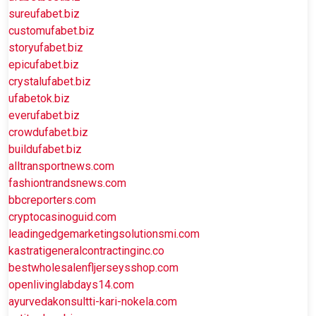
sureufabet.biz
customufabet.biz
storyufabet.biz
epicufabet.biz
crystalufabet.biz
ufabetok.biz
everufabet.biz
crowdufabet.biz
buildufabet.biz
alltransportnews.com
fashiontrandsnews.com
bbcreporters.com
cryptocasinoguid.com
leadingedgemarketingsolutionsmi.com
kastratigeneralcontractinginc.co
bestwholesalenfljerseysshop.com
openlivinglabdays14.com
ayurvedakonsultti-kari-nokela.com