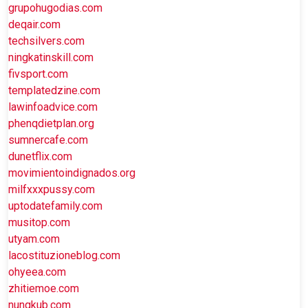
grupohugodias.com
deqair.com
techsilvers.com
ningkatinskill.com
fivsport.com
templatedzine.com
lawinfoadvice.com
phenqdietplan.org
sumnercafe.com
dunetflix.com
movimientoindignados.org
milfxxxpussy.com
uptodatefamily.com
musitop.com
utyam.com
lacostituzioneblog.com
ohyeea.com
zhitiemoe.com
nungkub.com