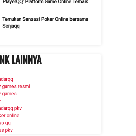
PlayerQQ: Platform Game Online Terbaik
Temukan Sensasi Poker Online bersama
Senjaqq
INK LAINNYA
ndarqq
v games resmi
v games
v
ndarqq pkv
er online
us qq
us pkv