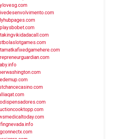
lylovesg.com
tivedesenvolvimento.com
ilyhubpages.com
nplaysbobet.com
takingvikidadacall.com
stbolaslotgames.com
ttamatkafixedgamehere.com
trepreneurguardian.com
aby.info
perwashington.com
edemup.com
stchancecasino.com
alliaqat.com
todispensadores.com
ductioncooktopp.com
wsmedicaltoday.com
fingnevada.info
gconnectx.com