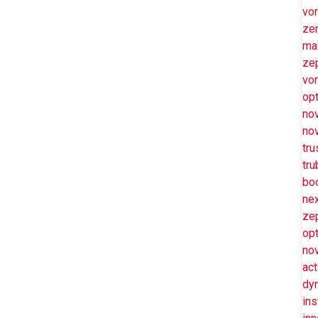
vo
zen
ma
ze
vo
op
no
no
tr
tr
bo
ne
ze
op
no
act
dy
ins