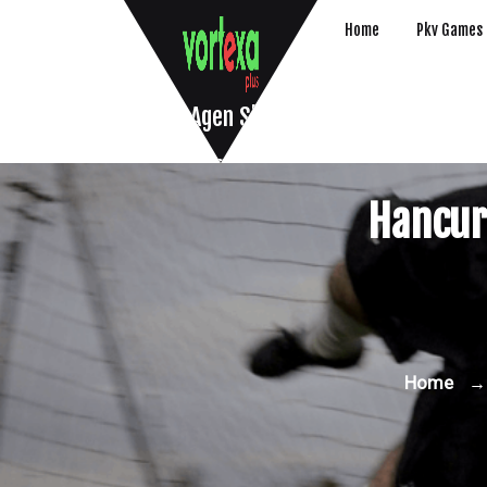
Skip
Home
Pkv Games
to
content
Daftar Agen Slot
Gacor dengan
Hancur
Pelayanan 24 Jam
Home