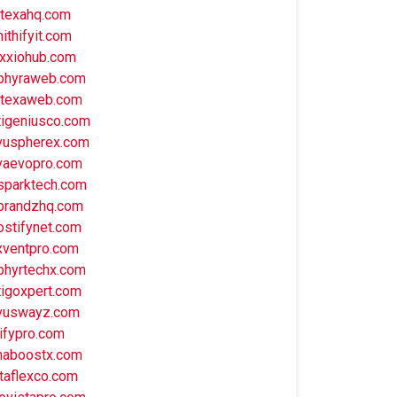
rtexahq.com
ithifyit.com
xxiohub.com
phyraweb.com
rtexaweb.com
tigeniusco.com
vuspherex.com
vaevopro.com
usparktech.com
ubrandzhq.com
ostifynet.com
xventpro.com
phyrtechx.com
tigoxpert.com
vuswayz.com
ifypro.com
naboostx.com
taflexco.com