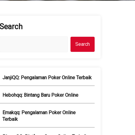
Search
Search
JanjiQQ: Pengalaman Poker Online Terbaik
Hebohqq: Bintang Baru Poker Online
Emakqq: Pengalaman Poker Online
Terbaik