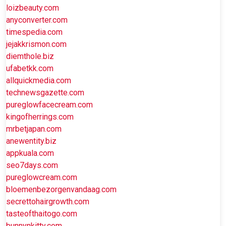
loizbeauty.com
anyconverter.com
timespedia.com
jejakkrismon.com
diemthole.biz
ufabetkk.com
allquickmedia.com
technewsgazette.com
pureglowfacecream.com
kingofherrings.com
mrbetjapan.com
anewentity.biz
appkuala.com
seo7days.com
pureglowcream.com
bloemenbezorgenvandaag.com
secrettohairgrowth.com
tasteofthaitogo.com
bunnynkitty.com