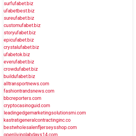
surfufabet.biz
ufabetbest.biz
sureufabet.biz
customufabet.biz
storyufabet.biz
epicufabet.biz
crystalufabet.biz
ufabetok.biz
everufabet.biz
crowdufabet.biz
buildufabet.biz
alltransportnews.com
fashiontrandsnews.com
bbcreporters.com
cryptocasinoguid.com
leadingedgemarketingsolutionsmi.com
kastratigeneralcontractinginc.co
bestwholesalenfljerseysshop.com
openlivinglabdays14.com