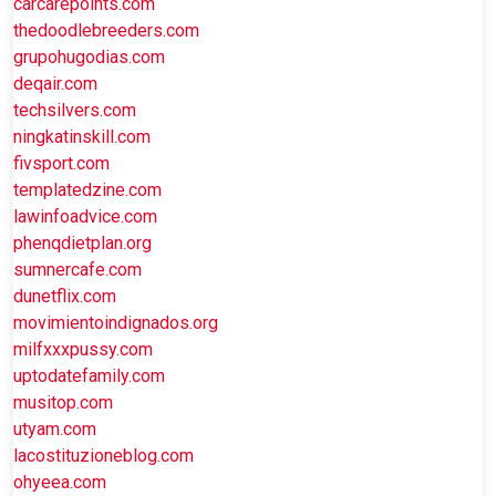
carcarepoints.com
thedoodlebreeders.com
grupohugodias.com
deqair.com
techsilvers.com
ningkatinskill.com
fivsport.com
templatedzine.com
lawinfoadvice.com
phenqdietplan.org
sumnercafe.com
dunetflix.com
movimientoindignados.org
milfxxxpussy.com
uptodatefamily.com
musitop.com
utyam.com
lacostituzioneblog.com
ohyeea.com