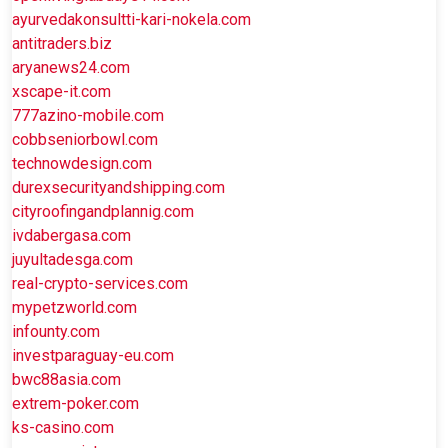
ayurvedakonsultti-kari-nokela.com
antitraders.biz
aryanews24.com
xscape-it.com
777azino-mobile.com
cobbseniorbowl.com
technowdesign.com
durexsecurityandshipping.com
cityroofingandplannig.com
ivdabergasa.com
juyultadesga.com
real-crypto-services.com
mypetzworld.com
infounty.com
investparaguay-eu.com
bwc88asia.com
extrem-poker.com
ks-casino.com