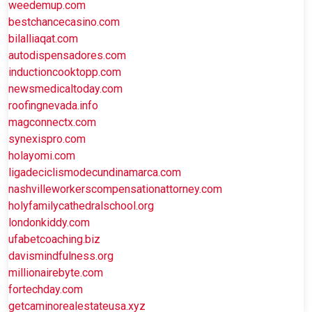
weedemup.com
bestchancecasino.com
bilalliaqat.com
autodispensadores.com
inductioncooktopp.com
newsmedicaltoday.com
roofingnevada.info
magconnectx.com
synexispro.com
holayomi.com
ligadeciclismodecundinamarca.com
nashvilleworkerscompensationattorney.com
holyfamilycathedralschool.org
londonkiddy.com
ufabetcoaching.biz
davismindfulness.org
millionairebyte.com
fortechday.com
getcaminorealestateusa.xyz