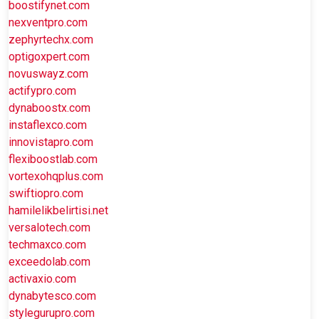
boostifynet.com
nexventpro.com
zephyrtechx.com
optigoxpert.com
novuswayz.com
actifypro.com
dynaboostx.com
instaflexco.com
innovistapro.com
flexiboostlab.com
vortexohqplus.com
swiftiopro.com
hamilelikbelirtisi.net
versalotech.com
techmaxco.com
exceedolab.com
activaxio.com
dynabytesco.com
stylegurupro.com