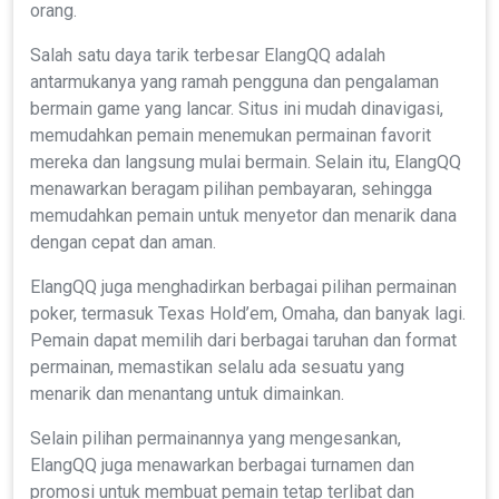
orang.
Salah satu daya tarik terbesar ElangQQ adalah
antarmukanya yang ramah pengguna dan pengalaman
bermain game yang lancar. Situs ini mudah dinavigasi,
memudahkan pemain menemukan permainan favorit
mereka dan langsung mulai bermain. Selain itu, ElangQQ
menawarkan beragam pilihan pembayaran, sehingga
memudahkan pemain untuk menyetor dan menarik dana
dengan cepat dan aman.
ElangQQ juga menghadirkan berbagai pilihan permainan
poker, termasuk Texas Hold’em, Omaha, dan banyak lagi.
Pemain dapat memilih dari berbagai taruhan dan format
permainan, memastikan selalu ada sesuatu yang
menarik dan menantang untuk dimainkan.
Selain pilihan permainannya yang mengesankan,
ElangQQ juga menawarkan berbagai turnamen dan
promosi untuk membuat pemain tetap terlibat dan