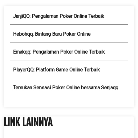
JanjiQQ: Pengalaman Poker Online Terbaik
Hebohqq: Bintang Baru Poker Online
Emakqq: Pengalaman Poker Online Terbaik
PlayerQQ: Platform Game Online Terbaik
Temukan Sensasi Poker Online bersama Senjaqq
LINK LAINNYA