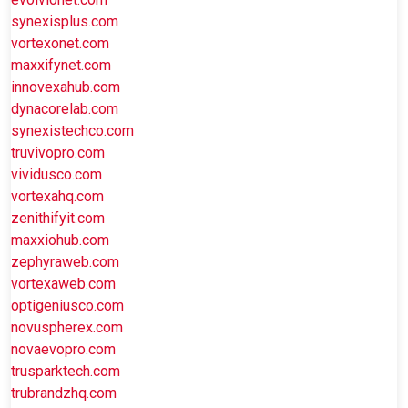
synexisplus.com
vortexonet.com
maxxifynet.com
innovexahub.com
dynacorelab.com
synexistechco.com
truvivopro.com
vividusco.com
vortexahq.com
zenithifyit.com
maxxiohub.com
zephyraweb.com
vortexaweb.com
optigeniusco.com
novuspherex.com
novaevopro.com
trusparktech.com
trubrandzhq.com