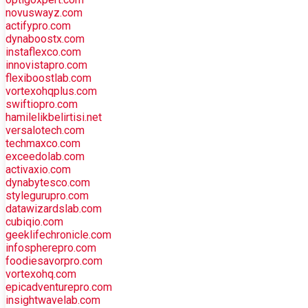
novuswayz.com
actifypro.com
dynaboostx.com
instaflexco.com
innovistapro.com
flexiboostlab.com
vortexohqplus.com
swiftiopro.com
hamilelikbelirtisi.net
versalotech.com
techmaxco.com
exceedolab.com
activaxio.com
dynabytesco.com
stylegurupro.com
datawizardslab.com
cubiqio.com
geeklifechronicle.com
infospherepro.com
foodiesavorpro.com
vortexohq.com
epicadventurepro.com
insightwavelab.com