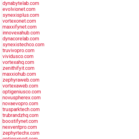
dynabytelab.com
evolvionet.com
synexisplus.com
vortexonet.com
maxxifynet.com
innovexahub.com
dynacorelab.com
synexistechco.com
truvivopro.com
vividusco.com
vortexahq.com
zenithifyit.com
maxxiohub.com
zephyraweb.com
vortexaweb.com
optigeniusco.com
novuspherex.com
novaevopro.com
trusparktech.com
trubrandzhq.com
boostifynet.com
nexventpro.com
zephyrtechx.com
optigoxpert.com