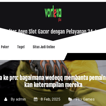
Daftar Agen Slot Gacor dengan Pelayanan 24 Jam
Poker
Togel
Situs Judi Online
la ke pro: bagaimana wedeqq membantu pemain
kan keterampilan mereka
By
admin
8 Feb, 2025
Pkv Games