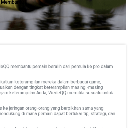
q Membantu
deQQ membantu pemain beralih dari pemula ke pro dalam
ngkatkan keterampilan mereka dalam berbagai game,
sesuaikan dengan tingkat keterampilan masing -masing
tajam keterampilan Anda, WedeQQ memiliki sesuatu untuk
ke jaringan orang-orang yang berpikiran sama yang
dukung di mana pemain dapat bertukar tip, strategi, dan