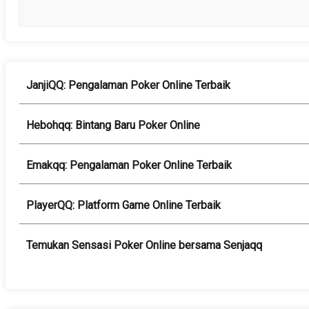
JanjiQQ: Pengalaman Poker Online Terbaik
Hebohqq: Bintang Baru Poker Online
Emakqq: Pengalaman Poker Online Terbaik
PlayerQQ: Platform Game Online Terbaik
Temukan Sensasi Poker Online bersama Senjaqq