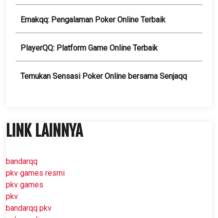
Emakqq: Pengalaman Poker Online Terbaik
PlayerQQ: Platform Game Online Terbaik
Temukan Sensasi Poker Online bersama Senjaqq
LINK LAINNYA
bandarqq
pkv games resmi
pkv games
pkv
bandarqq pkv