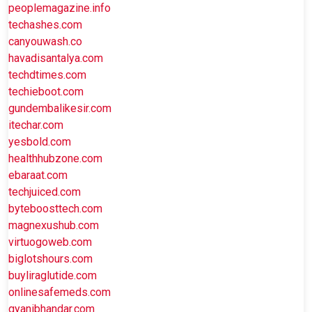
peoplemagazine.info
techashes.com
canyouwash.co
havadisantalya.com
techdtimes.com
techieboot.com
gundembalikesir.com
itechar.com
yesbold.com
healthhubzone.com
ebaraat.com
techjuiced.com
byteboosttech.com
magnexushub.com
virtuogoweb.com
biglotshours.com
buyliraglutide.com
onlinesafemeds.com
gyanibhandar.com