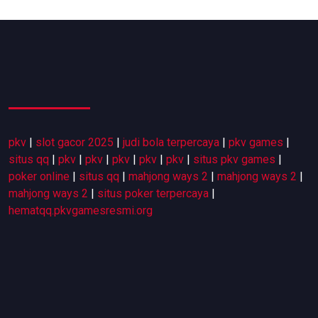
pkv
|
slot gacor 2025
|
judi bola terpercaya
|
pkv games
|
situs qq
|
pkv
|
pkv
|
pkv
|
pkv
|
pkv
|
situs pkv games
|
poker online
|
situs qq
|
mahjong ways 2
|
mahjong ways 2
|
mahjong ways 2
|
situs poker terpercaya
|
hematqq.pkvgamesresmi.org