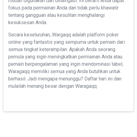
mudah digunakan dan dinavigasi. Ini berarti Anda dapat
fokus pada permainan Anda dan tidak perlu khawatir
tentang gangguan atau kesulitan menghalangi
kesuksesan Anda.
Secara keseluruhan, Wargaqq adalah platform poker
online yang fantastis yang sempurna untuk pemain dari
semua tingkat keterampilan. Apakah Anda seorang
pemula yang ingin meningkatkan permainan Anda atau
pemain berpengalaman yang ingin mendominasi tabel,
Waragaqq memiliki semua yang Anda butuhkan untuk
berhasil. Jadi mengapa menunggu? Daftar hari ini dan
mulailah menang besar dengan Waragaqq.
Post
navigation