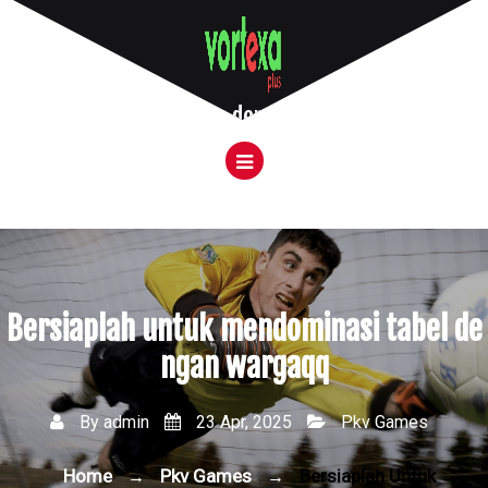
Skip
to
content
Daftar Agen Slot Gacor dengan Pelayanan 24 Jam
Bersiaplah untuk mendominasi tabel de
ngan wargaqq
By
admin
23 Apr, 2025
Pkv Games
Home
Pkv Games
Bersiaplah Untuk
→
→