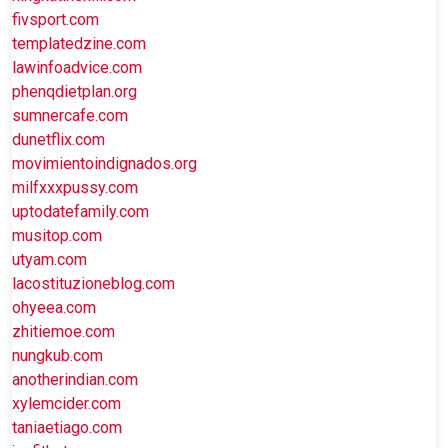
fivsport.com
templatedzine.com
lawinfoadvice.com
phenqdietplan.org
sumnercafe.com
dunetflix.com
movimientoindignados.org
milfxxxpussy.com
uptodatefamily.com
musitop.com
utyam.com
lacostituzioneblog.com
ohyeea.com
zhitiemoe.com
nungkub.com
anotherindian.com
xylemcider.com
taniaetiago.com