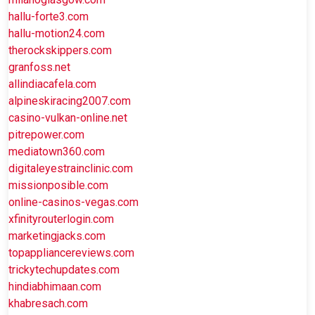
hallu-forte3.com
hallu-motion24.com
therockskippers.com
granfoss.net
allindiacafela.com
alpineskiracing2007.com
casino-vulkan-online.net
pitrepower.com
mediatown360.com
digitaleyestrainclinic.com
missionposible.com
online-casinos-vegas.com
xfinityrouterlogin.com
marketingjacks.com
topappliancereviews.com
trickytechupdates.com
hindiabhimaan.com
khabresach.com