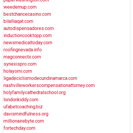
weedemup.com
bestchancecasino.com
bilalliaqat.com
autodispensadores.com
inductioncooktopp.com
newsmedicaltoday.com
roofingnevada.info
magconnectx.com
synexispro.com
holayomi.com
ligadeciclismodecundinamarca.com
nashvilleworkerscompensationattorney.com
holyfamilycathedralschool.org
londonkiddy.com
ufabetcoaching.biz
davismindfulness.org
millionairebyte.com
fortechday.com