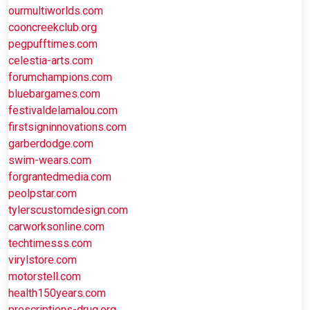
ourmultiworlds.com
cooncreekclub.org
pegpufftimes.com
celestia-arts.com
forumchampions.com
bluebargames.com
festivaldelamalou.com
firstsigninnovations.com
garberdodge.com
swim-wears.com
forgrantedmedia.com
peolpstar.com
tylerscustomdesign.com
carworksonline.com
techtimesss.com
virylstore.com
motorstell.com
health150years.com
prescriptions-drug.org