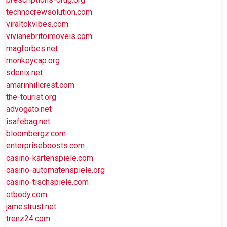
technocrewsolution.com
viraltokvibes.com
vivianebritoimoveis.com
magforbes.net
monkeycap.org
sdenix.net
amarinhillcrest.com
the-tourist.org
advogato.net
isafebag.net
bloombergz.com
enterpriseboosts.com
casino-kartenspiele.com
casino-automatenspiele.org
casino-tischspiele.com
otbody.com
jamestrust.net
trenz24.com