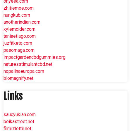
ohyeea.com
zhitiemoe.com
nungkub.com
anotherindian.com
xylemcider.com
taniaetiago.com
juzfitketo.com
pasomaga.com
impactgardencbdgummies.org
naturesstimulantcbd.net
nopalinaeuropa.com
biomagnify.net
Links
saucyukiah.com
beikastreet.net
filmizlettir.net