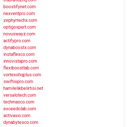
boostifynet.com
nexventpro.com
zephyrtechx.com
optigoxpert.com
novuswayz.com
actifypro.com
dynaboostx.com
instaflexco.com
innovistapro.com
flexiboostlab.com
vortexohqplus.com
swiftiopro.com
hamilelikbelirtisi.net
versalotech.com
techmaxco.com
exceedolab.com
activaxio.com
dynabytesco.com