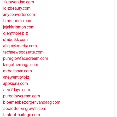
skipworking.com
loizbeauty.com
anyconverter.com
timespedia.com
jejakkrismon.com
diemthole.biz
ufabetkk.com
allquickmedia.com
technewsgazette.com
pureglowfacecream.com
kingofherrings.com
mrbetjapan.com
anewentity.biz
appkuala.com
seo7days.com
pureglowcream.com
bloemenbezorgenvandaag.com
secrettohairgrowth.com
tasteofthaitogo.com