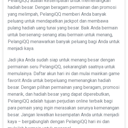
PelangiQQ adalah kesempatan untuk memenangkan
hadiah besar. Dengan beragam permainan dan promosi
yang melimpah, PelangiQQ memberi Anda banyak
peluang untuk mendapatkan jackpot dan membawa
pulang hadiah uang tunai yang besar. Baik Anda bermain
untuk bersenang-senang atau bermain untuk menang,
PelangiQQ menawarkan banyak peluang bagi Anda untuk
menjadi kaya.
Jadi jika Anda sudah siap untuk menang besar dengan
permainan seru PelangiQQ, sekaranglah saatnya untuk
memulainya. Daftar akun hari ini dan mulai mainkan game
favorit Anda untuk berpeluang memenangkan hadiah
besar. Dengan pilihan permainan yang beragam, promosi
menarik, dan hadiah besar yang dapat diperebutkan,
PelangiQQ adalah tujuan perjudian online terbaik bagi
para pemain yang ingin merasakan serunya kemenangan
besar. Jangan lewatkan kesempatan Anda untuk menjadi
kaya – bergabunglah dengan PelangiQQ hari ini dan