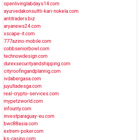
openlivinglabdays14.com
ayurvedakonsultti-kari-nokela.com
antitraders.biz
aryanews24.com
xscape-it.com
777azino-mobile.com
cobbseniorbowl.com
technowdesign.com
durexsecurityandshipping.com
cityroofingandplannig.com
ivdabergasa.com
juyultadesga.com
real-crypto-services.com
mypetzworld.com
infounty.com
investparaguay-eu.com
bwc88asia.com
extrem-poker.com
ks-casino.com