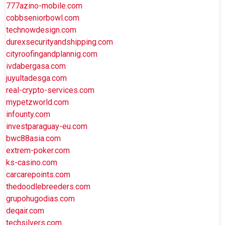
777azino-mobile.com
cobbseniorbowl.com
technowdesign.com
durexsecurityandshipping.com
cityroofingandplannig.com
ivdabergasa.com
juyultadesga.com
real-crypto-services.com
mypetzworld.com
infounty.com
investparaguay-eu.com
bwc88asia.com
extrem-poker.com
ks-casino.com
carcarepoints.com
thedoodlebreeders.com
grupohugodias.com
deqair.com
techsilvers.com