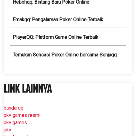
Hebohqq: Bintang Baru Poker Online
Emakqq: Pengalaman Poker Online Terbaik
PlayerQQ: Platform Game Online Terbaik
Temukan Sensasi Poker Online bersama Senjaqq
LINK LAINNYA
bandarqq
pkv games resmi
pkv games
pkv