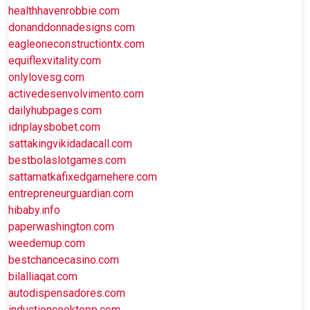
healthhavenrobbie.com
donanddonnadesigns.com
eagleoneconstructiontx.com
equiflexvitality.com
onlylovesg.com
activedesenvolvimento.com
dailyhubpages.com
idnplaysbobet.com
sattakingvikidadacall.com
bestbolaslotgames.com
sattamatkafixedgamehere.com
entrepreneurguardian.com
hibaby.info
paperwashington.com
weedemup.com
bestchancecasino.com
bilalliaqat.com
autodispensadores.com
inductioncooktopp.com