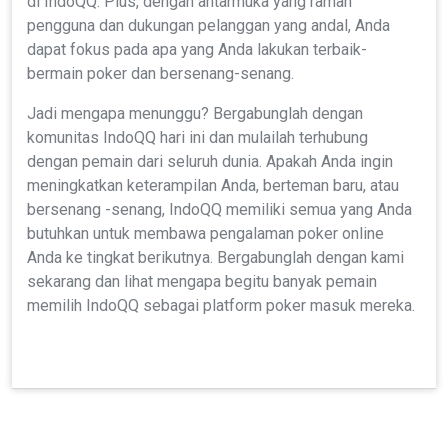
di IndoQQ. Plus, dengan antarmuka yang ramah
pengguna dan dukungan pelanggan yang andal, Anda
dapat fokus pada apa yang Anda lakukan terbaik-
bermain poker dan bersenang-senang.
Jadi mengapa menunggu? Bergabunglah dengan
komunitas IndoQQ hari ini dan mulailah terhubung
dengan pemain dari seluruh dunia. Apakah Anda ingin
meningkatkan keterampilan Anda, berteman baru, atau
bersenang -senang, IndoQQ memiliki semua yang Anda
butuhkan untuk membawa pengalaman poker online
Anda ke tingkat berikutnya. Bergabunglah dengan kami
sekarang dan lihat mengapa begitu banyak pemain
memilih IndoQQ sebagai platform poker masuk mereka.
Post