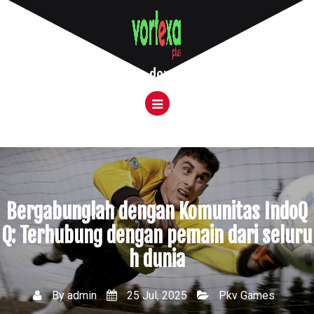
Skip
to
content
Daftar Agen Slot Gacor dengan Pelayanan 24 Jam
Bergabunglah dengan Komunitas IndoQ
Q: Terhubung dengan pemain dari seluru
h dunia
By
admin
25 Jul, 2025
Pkv Games