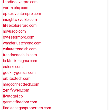
foodiesavorpro.com
vortexohq.com
epicadventurepro.com
insightwavelab.com
lifeexplorerpro.com
novusgo.com
bytestormpro.com
wanderlustchrono.com
culturetrendlab.com
trendsensehub.com
ticktockenigma.com
eulerxr.com
geekifygenius.com
orbitextech.com
magconnecttech.com
zenifyweb.com
livetogel.co
genmatfiredoor.com
findlascegasproperties.com