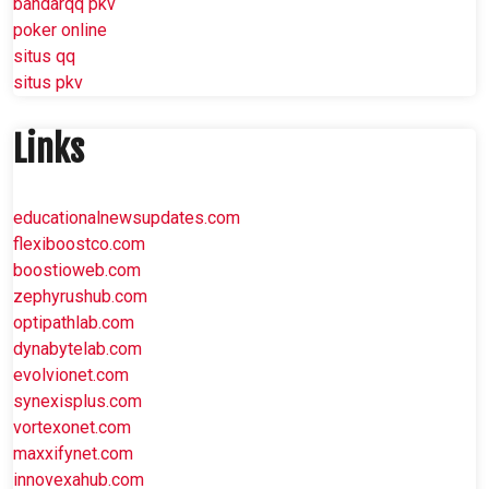
bandarqq pkv
poker online
situs qq
situs pkv
Links
educationalnewsupdates.com
flexiboostco.com
boostioweb.com
zephyrushub.com
optipathlab.com
dynabytelab.com
evolvionet.com
synexisplus.com
vortexonet.com
maxxifynet.com
innovexahub.com