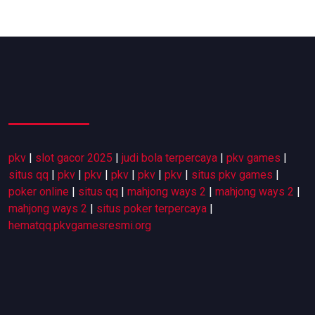
pkv
|
slot gacor 2025
|
judi bola terpercaya
|
pkv games
|
situs qq
|
pkv
|
pkv
|
pkv
|
pkv
|
pkv
|
situs pkv games
|
poker online
|
situs qq
|
mahjong ways 2
|
mahjong ways 2
|
mahjong ways 2
|
situs poker terpercaya
|
hematqq.pkvgamesresmi.org