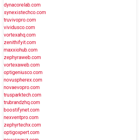
dynacorelab.com
synexistechco.com
truvivopro.com
vividusco.com
vortexahq.com
zenithifyit.com
maxxiohub.com
zephyraweb.com
vortexaweb.com
optigeniusco.com
novuspherex.com
novaevopro.com
trusparktech.com
trubrandzhq.com
boostifynet.com
nexventpro.com
zephyrtechx.com
optigoxpert.com
novuswayz.com