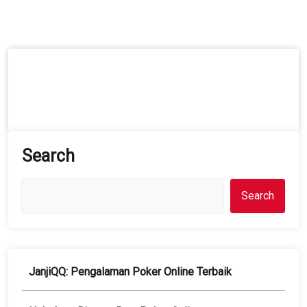
navigation
Search
Search
JanjiQQ: Pengalaman Poker Online Terbaik