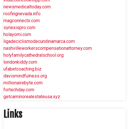
newsmedicaltoday.com
roofingnevada.info
magconnectx.com
synexispro.com
holayomi.com
ligadeciclismodecundinamarca.com
nashvilleworkerscompensationattorney.com
holyfamilycathedralschool.org
londonkiddy.com
ufabetcoaching.biz
davismindfulness.org
millionairebyte.com
fortechday.com
getcaminorealestateusa.xyz
Links