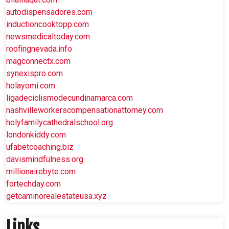
autodispensadores.com
inductioncooktopp.com
newsmedicaltoday.com
roofingnevada.info
magconnectx.com
synexispro.com
holayomi.com
ligadeciclismodecundinamarca.com
nashvilleworkerscompensationattorney.com
holyfamilycathedralschool.org
londonkiddy.com
ufabetcoaching.biz
davismindfulness.org
millionairebyte.com
fortechday.com
getcaminorealestateusa.xyz
Links