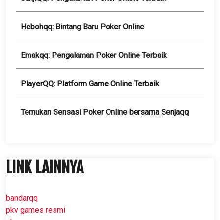
Hebohqq: Bintang Baru Poker Online
Emakqq: Pengalaman Poker Online Terbaik
PlayerQQ: Platform Game Online Terbaik
Temukan Sensasi Poker Online bersama Senjaqq
LINK LAINNYA
bandarqq
pkv games resmi