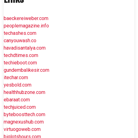
baeckereiweber.com
peoplemagazine.info
techashes.com
canyouwash.co
havadisantalya.com
techdtimes.com
techieboot.com
gundembalikesir.com
itechar.com
yesbold.com
healthhubzone.com
ebaraat.com
techjuiced.com
byteboosttech.com
magnexushub.com
virtuogoweb.com
biglotshours.com