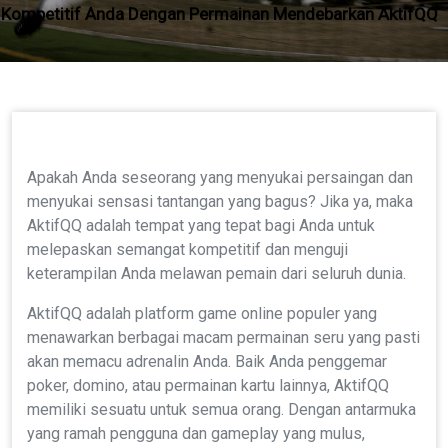
Kompetitif Anda Dengan Permainan Mendebarkan AktifQQ
Apakah Anda seseorang yang menyukai persaingan dan
menyukai sensasi tantangan yang bagus? Jika ya, maka
AktifQQ adalah tempat yang tepat bagi Anda untuk
melepaskan semangat kompetitif dan menguji
keterampilan Anda melawan pemain dari seluruh dunia.
AktifQQ adalah platform game online populer yang
menawarkan berbagai macam permainan seru yang pasti
akan memacu adrenalin Anda. Baik Anda penggemar
poker, domino, atau permainan kartu lainnya, AktifQQ
memiliki sesuatu untuk semua orang. Dengan antarmuka
yang ramah pengguna dan gameplay yang mulus,