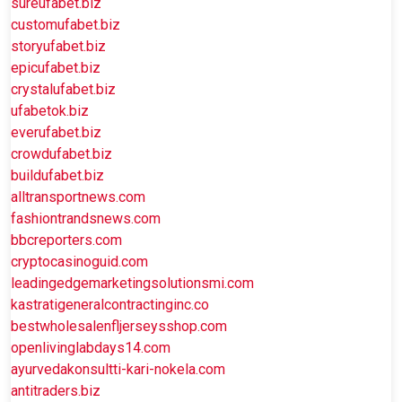
sureufabet.biz
customufabet.biz
storyufabet.biz
epicufabet.biz
crystalufabet.biz
ufabetok.biz
everufabet.biz
crowdufabet.biz
buildufabet.biz
alltransportnews.com
fashiontrandsnews.com
bbcreporters.com
cryptocasinoguid.com
leadingedgemarketingsolutionsmi.com
kastratigeneralcontractinginc.co
bestwholesalenfljerseysshop.com
openlivinglabdays14.com
ayurvedakonsultti-kari-nokela.com
antitraders.biz