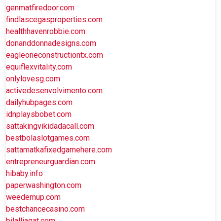
genmatfiredoor.com
findlascegasproperties.com
healthhavenrobbie.com
donanddonnadesigns.com
eagleoneconstructiontx.com
equiflexvitality.com
onlylovesg.com
activedesenvolvimento.com
dailyhubpages.com
idnplaysbobet.com
sattakingvikidadacall.com
bestbolaslotgames.com
sattamatkafixedgamehere.com
entrepreneurguardian.com
hibaby.info
paperwashington.com
weedemup.com
bestchancecasino.com
bilalliaqat.com