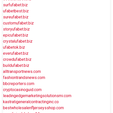
surfufabet.biz
ufabetbest.biz
sureufabet.biz
customufabet.biz
storyufabet.biz
epicufabet.biz
crystalufabet.biz
ufabetok.biz
everufabet.biz
crowdufabet.biz
buildufabet.biz
alltransportnews.com
fashiontrandsnews.com
bbcreporters.com
cryptocasinoguid.com
leadingedgemarketingsolutionsmi.com
kastratigeneralcontractinginc.co
bestwholesalenfljerseysshop.com