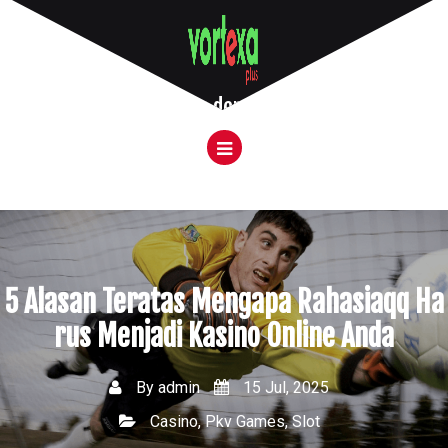
Skip
to
content
Daftar Agen Slot Gacor dengan Pelayanan 24 Jam
5 Alasan Teratas Mengapa Rahasiaqq Ha
rus Menjadi Kasino Online Anda
By
admin
15 Jul, 2025
Casino
,
Pkv Games
,
Slot