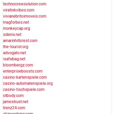
technocrewsolution.com
viraltokvibes.com
vivianebritoimoveis.com
magforbes.net
monkeycap.org
sdenix.net
amarinhillcrest.com
the-tourist.org
advogato.net
isafebag.net
bloombergz.com
enterpriseboosts.com
casino-kartenspiele.com
casino-automatenspiele.org
casino-tischspiele.com
otbody.com
jamestrust.net
trenz24.com
skipworking.com