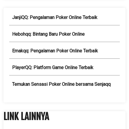
JanjiQQ: Pengalaman Poker Online Terbaik
Hebohqq: Bintang Baru Poker Online
Emakqq: Pengalaman Poker Online Terbaik
PlayerQQ: Platform Game Online Terbaik
Temukan Sensasi Poker Online bersama Senjaqq
LINK LAINNYA