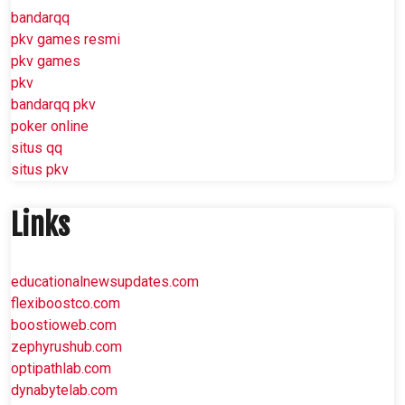
bandarqq
pkv games resmi
pkv games
pkv
bandarqq pkv
poker online
situs qq
situs pkv
Links
educationalnewsupdates.com
flexiboostco.com
boostioweb.com
zephyrushub.com
optipathlab.com
dynabytelab.com