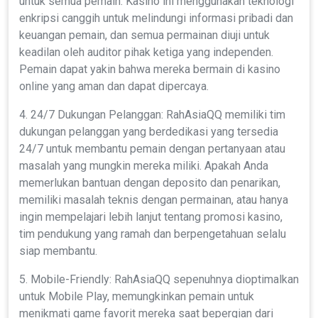
untuk semua pemain. Kasino ini menggunakan teknologi
enkripsi canggih untuk melindungi informasi pribadi dan
keuangan pemain, dan semua permainan diuji untuk
keadilan oleh auditor pihak ketiga yang independen.
Pemain dapat yakin bahwa mereka bermain di kasino
online yang aman dan dapat dipercaya.
4. 24/7 Dukungan Pelanggan: RahAsiaQQ memiliki tim
dukungan pelanggan yang berdedikasi yang tersedia
24/7 untuk membantu pemain dengan pertanyaan atau
masalah yang mungkin mereka miliki. Apakah Anda
memerlukan bantuan dengan deposito dan penarikan,
memiliki masalah teknis dengan permainan, atau hanya
ingin mempelajari lebih lanjut tentang promosi kasino,
tim pendukung yang ramah dan berpengetahuan selalu
siap membantu.
5. Mobile-Friendly: RahAsiaQQ sepenuhnya dioptimalkan
untuk Mobile Play, memungkinkan pemain untuk
menikmati game favorit mereka saat bepergian dari