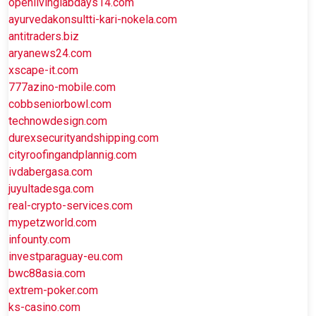
openlivinglabdays14.com
ayurvedakonsultti-kari-nokela.com
antitraders.biz
aryanews24.com
xscape-it.com
777azino-mobile.com
cobbseniorbowl.com
technowdesign.com
durexsecurityandshipping.com
cityroofingandplannig.com
ivdabergasa.com
juyultadesga.com
real-crypto-services.com
mypetzworld.com
infounty.com
investparaguay-eu.com
bwc88asia.com
extrem-poker.com
ks-casino.com