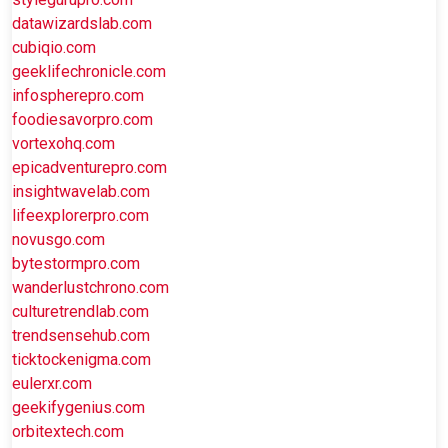
datawizardslab.com
cubiqio.com
geeklifechronicle.com
infospherepro.com
foodiesavorpro.com
vortexohq.com
epicadventurepro.com
insightwavelab.com
lifeexplorerpro.com
novusgo.com
bytestormpro.com
wanderlustchrono.com
culturetrendlab.com
trendsensehub.com
ticktockenigma.com
eulerxr.com
geekifygenius.com
orbitextech.com