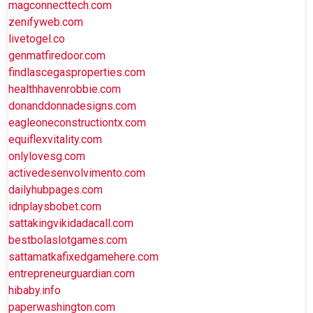
magconnecttech.com
zenifyweb.com
livetogel.co
genmatfiredoor.com
findlascegasproperties.com
healthhavenrobbie.com
donanddonnadesigns.com
eagleoneconstructiontx.com
equiflexvitality.com
onlylovesg.com
activedesenvolvimento.com
dailyhubpages.com
idnplaysbobet.com
sattakingvikidadacall.com
bestbolaslotgames.com
sattamatkafixedgamehere.com
entrepreneurguardian.com
hibaby.info
paperwashington.com