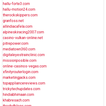
hallu-forte3.com
hallu-motion24.com
therockskippers.com
granfoss.net
allindiacafela.com
alpineskiracing2007.com
casino-vulkan-online.net
pitrepower.com
mediatown360.com
digitaleyestrainclinic.com
missionposible.com
online-casinos-vegas.com
xfinityrouterlogin.com
marketingjacks.com
topappliancereviews.com
trickytechupdates.com
hindiabhimaan.com
khabresach.com
thecbdblogs.com