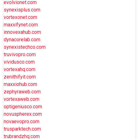
evolvionet.com
synexisplus.com
vortexonet.com
maxxifynet.com
innovexahub.com
dynacorelab.com
synexistechco.com
truvivopro.com
vividusco.com
vortexahq.com
zenithifyit.com
maxxiohub.com
zephyraweb.com
vortexaweb.com
optigeniusco.com
novuspherex.com
novaevopro.com
trusparktech.com
trubrandzhq.com