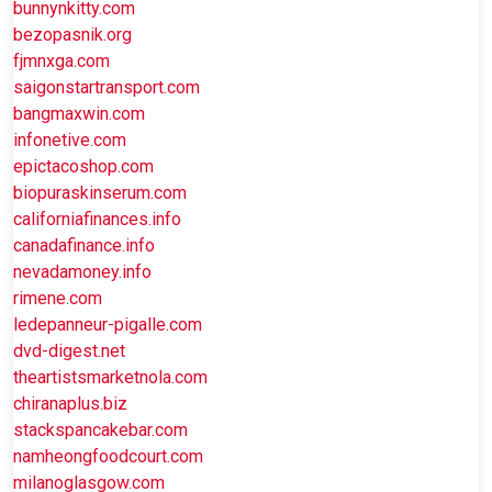
bunnynkitty.com
bezopasnik.org
fjmnxga.com
saigonstartransport.com
bangmaxwin.com
infonetive.com
epictacoshop.com
biopuraskinserum.com
californiafinances.info
canadafinance.info
nevadamoney.info
rimene.com
ledepanneur-pigalle.com
dvd-digest.net
theartistsmarketnola.com
chiranaplus.biz
stackspancakebar.com
namheongfoodcourt.com
milanoglasgow.com