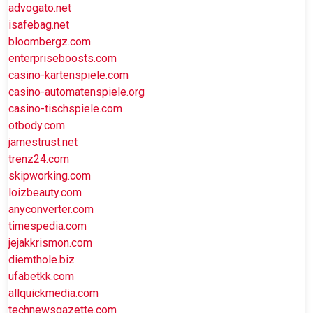
advogato.net
isafebag.net
bloombergz.com
enterpriseboosts.com
casino-kartenspiele.com
casino-automatenspiele.org
casino-tischspiele.com
otbody.com
jamestrust.net
trenz24.com
skipworking.com
loizbeauty.com
anyconverter.com
timespedia.com
jejakkrismon.com
diemthole.biz
ufabetkk.com
allquickmedia.com
technewsgazette.com