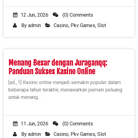
12 Jun, 2026
(0) Comments
By
admin
Casino
,
Pkv Games
,
Slot
Menang Besar dengan Juraganqq:
Panduan Sukses Kasino Online
[ad_1] Kasino online menjadi semakin populer dalam
beberapa tahun terakhir, menawarkan pemain peluang
untuk menang…
11 Jun, 2026
(0) Comments
By
admin
Casino
,
Pkv Games
,
Slot