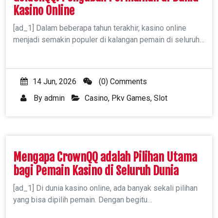
Kasino Online
[ad_1] Dalam beberapa tahun terakhir, kasino online
menjadi semakin populer di kalangan pemain di seluruh…
14 Jun, 2026
(0) Comments
By
admin
Casino
,
Pkv Games
,
Slot
Mengapa CrownQQ adalah Pilihan Utama
bagi Pemain Kasino di Seluruh Dunia
[ad_1] Di dunia kasino online, ada banyak sekali pilihan
yang bisa dipilih pemain. Dengan begitu…