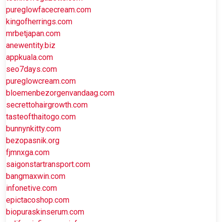
pureglowfacecream.com
kingofherrings.com
mrbetjapan.com
anewentity.biz
appkuala.com
seo7days.com
pureglowcream.com
bloemenbezorgenvandaag.com
secrettohairgrowth.com
tasteofthaitogo.com
bunnynkitty.com
bezopasnik.org
fjmnxga.com
saigonstartransport.com
bangmaxwin.com
infonetive.com
epictacoshop.com
biopuraskinserum.com