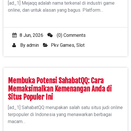
[ad_1] Mejaqq adalah nama terkenal di industri game
online, dan untuk alasan yang bagus. Platform…
8 Jun, 2026
(0) Comments
By
admin
Pkv Games
,
Slot
Membuka Potensi SahabatQQ: Cara
Memaksimalkan Kemenangan Anda di
Situs Populer Ini
[ad_1] SahabatQQ merupakan salah satu situs judi online
terpopuler di Indonesia yang menawarkan berbagai
macam…