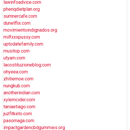
lawinfoadvice.com
phenqdietplan.org
sumnercafe.com
dunetflix.com
movimientoindignados.org
milfxxxpussy.com
uptodatefamily.com
musitop.com
utyam.com
lacostituzioneblog.com
ohyeea.com
zhitiemoe.com
nungkub.com
anotherindian.com
xylemcider.com
taniaetiago.com
juzfitketo.com
pasomaga.com
impactgardencbdgummies.org