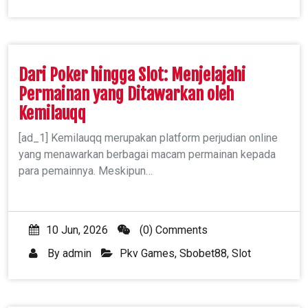
Dari Poker hingga Slot: Menjelajahi
Permainan yang Ditawarkan oleh
Kemilauqq
[ad_1] Kemilauqq merupakan platform perjudian online
yang menawarkan berbagai macam permainan kepada
para pemainnya. Meskipun…
10 Jun, 2026
(0) Comments
By
admin
Pkv Games
,
Sbobet88
,
Slot