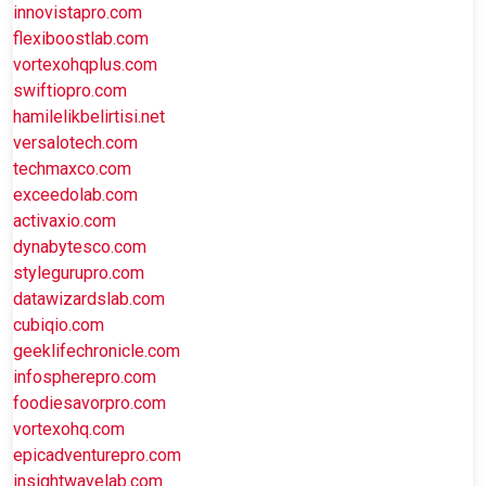
innovistapro.com
flexiboostlab.com
vortexohqplus.com
swiftiopro.com
hamilelikbelirtisi.net
versalotech.com
techmaxco.com
exceedolab.com
activaxio.com
dynabytesco.com
stylegurupro.com
datawizardslab.com
cubiqio.com
geeklifechronicle.com
infospherepro.com
foodiesavorpro.com
vortexohq.com
epicadventurepro.com
insightwavelab.com