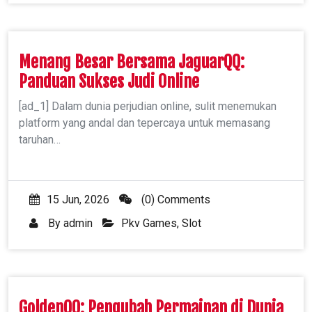
Menang Besar Bersama JaguarQQ:
Panduan Sukses Judi Online
[ad_1] Dalam dunia perjudian online, sulit menemukan
platform yang andal dan tepercaya untuk memasang
taruhan…
15 Jun, 2026
(0) Comments
By
admin
Pkv Games
,
Slot
GoldenQQ: Pengubah Permainan di Dunia